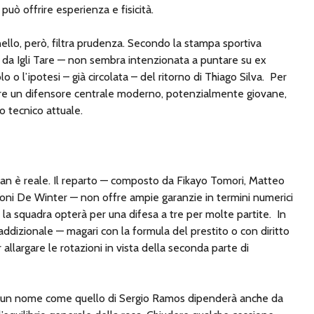
può offrire esperienza e fisicità.
nello, però, filtra prudenza. Secondo la stampa sportiva
ta da Igli Tare — non sembra intenzionata a puntare su ex
 o l’ipotesi – già circolata – del ritorno di Thiago Silva.
Per
duare un difensore centrale moderno, potenzialmente giovane,
o tecnico attuale.
lan è reale. Il reparto — composto da Fikayo Tomori, Matteo
Koni De Winter — non offre ampie garanzie in termini numerici
 la squadra opterà per una difesa a tre per molte partite.
In
ddizionale — magari con la formula del prestito o con diritto
 allargare le rotazioni in vista della seconda parte di
 di un nome come quello di Sergio Ramos dipenderà anche da