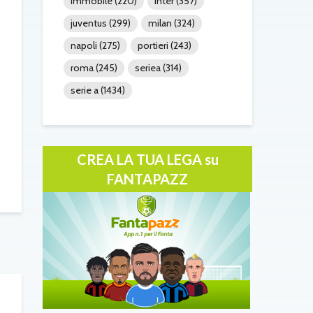
immobile
(220)
inter
(357)
juventus
(299)
milan
(324)
napoli
(275)
portieri
(243)
roma
(245)
seriea
(314)
serie a
(1434)
CREA LA TUA LEGA su
FANTAPAZZ