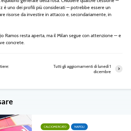
’equilibrio generale della rosa. Chiudere qualche cessione —
 è uno dei profili più considerati — potrebbe essere un
are risorse da investire in attacco e, secondariamente, in
rgio Ramos resta aperta, ma il Milan segue con attenzione — e
ive concrete.
tiere:
Tutti gli aggiornamenti di lunedì 1
dicembre
sare
CALCIOMERCATO
NAPOLI