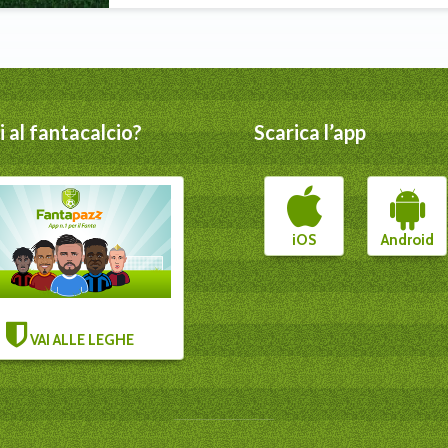
 al fantacalcio?
Scarica l’app
iOS
Android
VAI ALLE LEGHE