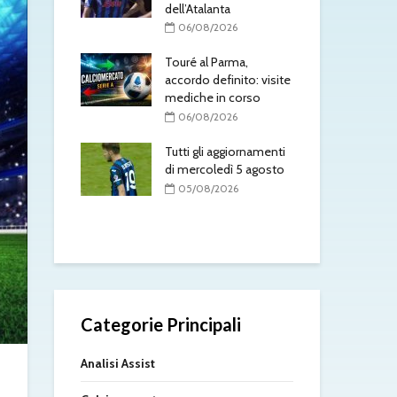
dell’Atalanta
ben
Laz
/2026
06/08/2026
ko 
to è del Como:
Touré al Parma,
0
l
accordo definito: visite
mento in
mediche in corso
Tou
acc
06/08/2026
l’At
/2026
Tutti gli aggiornamenti
0
sorio torna nel
di mercoledì 5 agosto
Mol
05/08/2026
fat
/2026
0
Categorie Principali
Analisi Assist