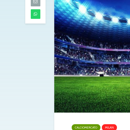
dell’Atalanta
06/08/2026
Touré al Parm
accordo defini
mediche in c
06/08/2026
Tutti gli aggi
di mercoledì 
05/08/2026
CALCIOMERCATO
MILAN