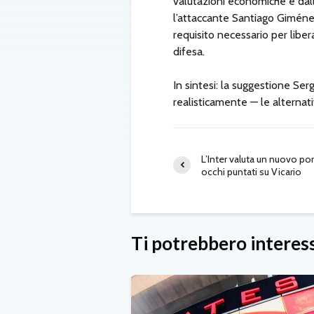
valutazioni economiche e dall
l’attaccante Santiago Giménez
requisito necessario per liber
difesa.
In sintesi: la suggestione Se
realisticamente — le alternat
L’Inter valuta un nuovo por
occhi puntati su Vicario
Ti potrebbero interes