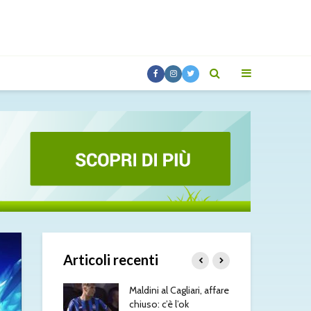
Articoli recenti
esus, il Napoli
Maldini al Cagliari, affare
Ami
: contatti con
chiuso: c’è l’ok
ver