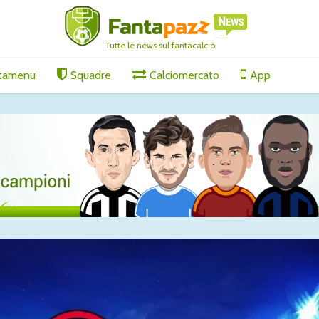
Tutte le news sul fantacalcio
tamenu
Squadre
Calciomercato
App
ari, affare
Amichevoli, segnali
Gabriel J
verso il campionato:
accelera