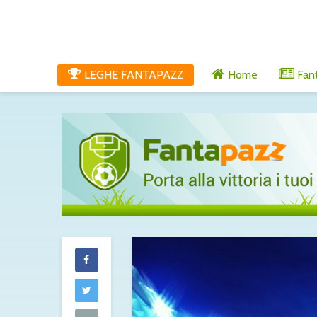
LEGHE FANTAPAZZ
Home
Fan
Maldini al Cagli
chiuso: c’è l’ok