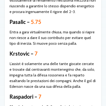
vistosamente di rendimento nell’ultima mezz’ora non
riuscendo a garantire lo stesso dispendio energetico
e procura ingenuamente il rigore del 2-3.
Pasalic –
5.75
Entra a gara virtualmente chiusa, ma quando si riapre
non riesce a dare il suo contributo per evitare quel
tipo di inerzia. Si muove poco senza palla.
Krstovic –
7
L’assist è solamente una delle tante giocate cercate
e trovate dal centravanti montenegrino che, da solo,
impegna tutta la difesa rossonera e fa reparto
esaltando le prestazioni dei compagni. Anche il gol di
Ederson nasce da una sua difesa della palla.
Raspadori –
7