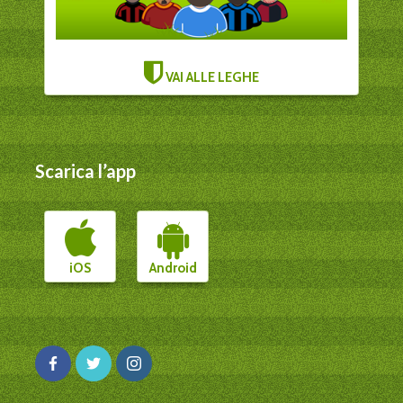
VAI ALLE LEGHE
Scarica l’app
iOS
Android