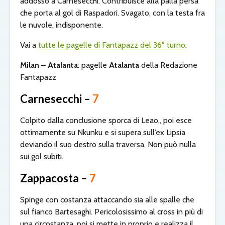
addosso a Carnesecchi. Contribuisce alla palla persa
che porta al gol di Raspadori. Svagato, con la testa fra
le nuvole, indisponente.
Vai a
tutte le pagelle di Fantapazz del 36° turno
.
Milan – Atalanta
: pagelle
Atalanta
della Redazione
Fantapazz
Carnesecchi –
7
Colpito dalla conclusione sporca di Leao,, poi esce
ottimamente su Nkunku e si supera sull’ex Lipsia
deviando il suo destro sulla traversa. Non può nulla
sui gol subiti.
Zappacosta –
7
Spinge con costanza attaccando sia alle spalle che
sul fianco Bartesaghi. Pericolosissimo al cross in più di
una circostanza, poi si mette in proprio e realizza il