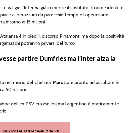
le valigie l’Inter ha già in mente il sostituto. Il nome ideale è
o piace ai nerazzurri da parecchio tempo e l’operazione
a intorno ai 15 milioni.
l’Atalanta è in piedi il discorso Pinamonti ma dopo la positività
ergamaschi potranno privarsi del turco.
vesse partire Dumfries ma l’Inter alza la
ta nel mirino del Chelsea.
Marotta
è pronto ad ascoltare le
a a 50 milioni.
ssione dell’ex PSV era Molina ma l’argentino è praticamente
rid.
ISCRIVITI AL FANTACAMPIONATO!