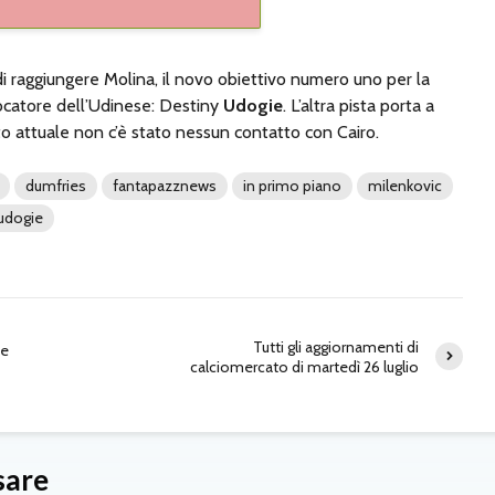
 di raggiungere Molina, il novo obiettivo numero uno per la
iocatore dell’Udinese: Destiny
Udogie
. L’altra pista porta a
o attuale non c’è stato nessun contatto con Cairo.
dumfries
fantapazznews
in primo piano
milenkovic
udogie
Tutti gli aggiornamenti di
ae
calciomercato di martedì 26 luglio
sare