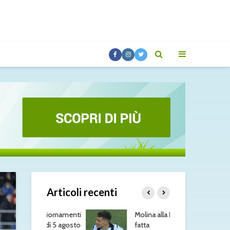
Articoli recenti
 aggiornamenti
Molina alla Roma: è
Rom
ledì 5 agosto
fatta
più