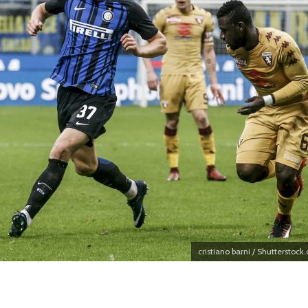
l’Atletico
05/08
05/08/2026
 non si
Amichevo
tierrez è
Monza, colpo
verso il
del
Robinson: arriva in
bene Juv
prestito dal
Lazio, pa
Southampton
ko il Sa
05/08/2026
05/08
alla
are fatto:
De Bruyne al centro del
Touré al
à il via
progetto, Lukaku saluta:
accordo 
intanto il mercato
l’Atalant
accelera
05/08
05/08/2026
cristiano barni / Shutterstock