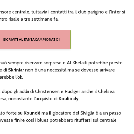
nsore centrale, tuttavia i contatti tra il club parigino e l’Inter si
ntro risale a tre settimane fa.
ISCRIVITI AL FANTACAMPIONATO!
 può sempre riservare sorprese e Al Khelaifi potrebbe presto
ne di
Skriniar
non è una necessità ma se dovesse arrivare
rebbe l’ok.
G: dopo gli addii di Christensen e Rudiger anche il Chelsea
esa, nonostante l’acquisto di
Koulibaly
.
ato forte su
Koundè
ma il giocatore del Siviglia è a un passo
esse finire così i blues potrebbero rituffarsi sul centrale