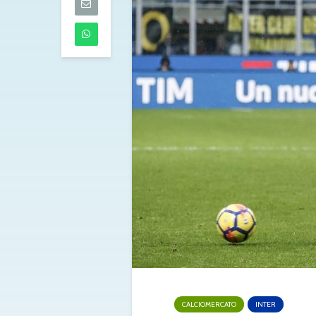
05/08/2026
Napoli: Lukaku
presenta e Gu
un giocatore 
Leverkusen
05/08/2026
Mastantuono 
Fiorentina, aff
il Real Madrid d
libera
05/08/2026
CALCIOMERCATO
INTER