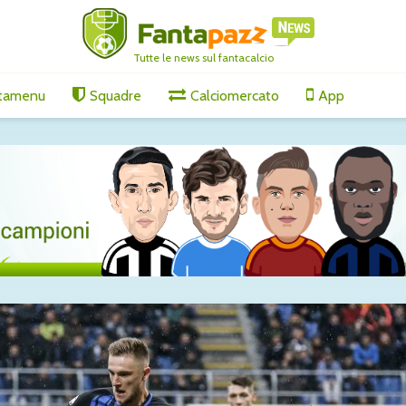
Tutte le news sul fantacalcio
tamenu
Squadre
Calciomercato
App
oma: è
Roma, Molina sempre
Tutti gli
più vicino: accordo con
di merco