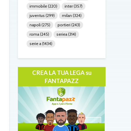
immobile
(220)
inter
(357)
juventus
(299)
milan
(324)
napoli
(275)
portieri
(243)
roma
(245)
seriea
(314)
serie a
(1434)
CREA LA TUA LEGA su
FANTAPAZZ