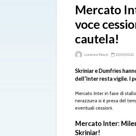
Mercato Int
voce cessio
cautela!
Lorenzo Pesce
27/07/2022
Skriniar e Dumfries hanno
dell’Inter resta vigile. I 
Mercato Inter in fase di stallo
nerazzurra si è presa del te
eventuali cessioni.
Mercato Inter: Milen
Skriniar!