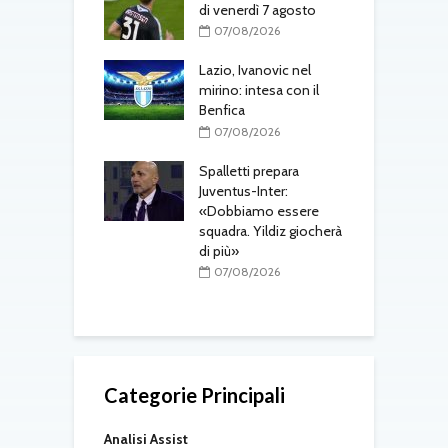
el belga
di venerdì 7 agosto
d
T
08/2026
07/08/2026
one, mercato a
Lazio, Ivanovic nel
ustriache:
mirino: intesa con il
M
tsch e Schmid in
Benfica
p
l
07/08/2026
r
08/2026
Spalletti prepara
ri, doppio
Juventus-Inter:
o in arrivo: visite
«Dobbiamo essere
M
e per Maldini e
squadra. Yildiz giocherà
a
Carlos
di più»
s
t
08/2026
07/08/2026
Categorie Principali
Analisi Assist