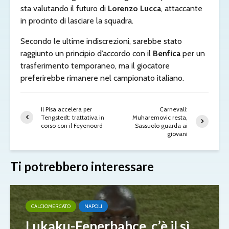
sta valutando il futuro di
Lorenzo Lucca
, attaccante
in procinto di lasciare la squadra.
Secondo le ultime indiscrezioni, sarebbe stato
raggiunto un principio d’accordo con il
Benfica
per un
trasferimento temporaneo, ma il giocatore
preferirebbe rimanere nel campionato italiano.
Il Pisa accelera per
Carnevali:
Tengstedt: trattativa in
Muharemovic resta,
corso con il Feyenoord
Sassuolo guarda ai
giovani
Ti potrebbero interessare
CALCIOMERCATO
NAPOLI
Lukaku-Fenerbahçe, c’è il sì