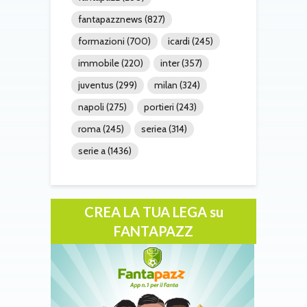
fantapazznews
(827)
formazioni
(700)
icardi
(245)
immobile
(220)
inter
(357)
juventus
(299)
milan
(324)
napoli
(275)
portieri
(243)
roma
(245)
seriea
(314)
serie a
(1436)
CREA LA TUA LEGA su
FANTAPAZZ