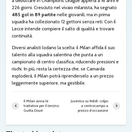
a debuttare in Champions League appena a 16 anni e
226 giorni. Cresciuto nel vivaio milanista, ha segnato
485 gol in 89 partite
nelle giovanili, ma in prima
squadra ha collezionato 12 gettoni senza reti. Con il
Lecce intende compiere il salto di qualità e trovare
continuità.
Diversi analisti lodano la scelta: il Milan affida il suo
talento alla squadra salentina che punta a un
campionato di centro classifica, riducendo pressioni e
rischi. In più, resta la certezza che, se Camarda
esploderà, il Milan potrà riprenderselo a un prezzo
leggermente superiore, ma gestibile.
Il Milan avvia le
Juventus su Ndidi: colpo
trattative per il terzino
a centrocampo a
Guéla Doué
prezzo d’occasione