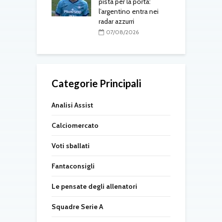
pista per la porta:
08/2026
l’argentino entra nei
radar azzurri
07/08/2026
Categorie Principali
Analisi Assist
Calciomercato
Voti sballati
Fantaconsigli
Le pensate degli allenatori
Squadre Serie A