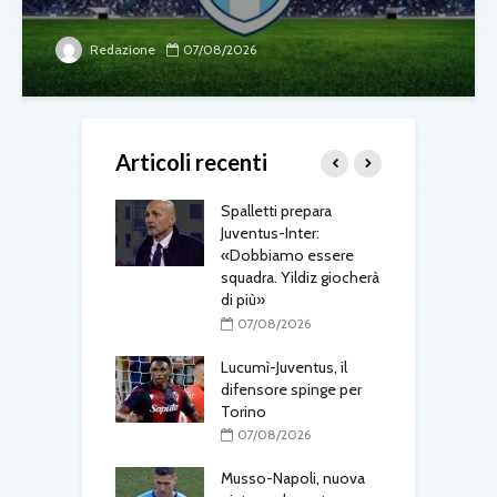
Redazione
07/08/2026
Articoli recenti
ri, doppio
Spalletti prepara
M
o in arrivo: visite
Juventus-Inter:
a
e per Maldini e
«Dobbiamo essere
s
Carlos
squadra. Yildiz giocherà
t
di più»
08/2026
07/08/2026
gli aggiornamenti
T
erdì 7 agosto
Lucumì-Juventus, il
d
difensore spinge per
08/2026
Torino
 Ivanovic nel
G
07/08/2026
 intesa con il
a
a
Musso-Napoli, nuova
l