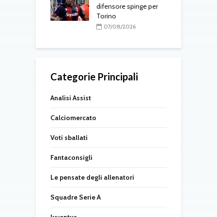
erdì 7 agosto
difensore spinge per
d
Torino
08/2026
07/08/2026
Categorie Principali
Analisi Assist
Calciomercato
Voti sballati
Fantaconsigli
Le pensate degli allenatori
Squadre Serie A
Juventus