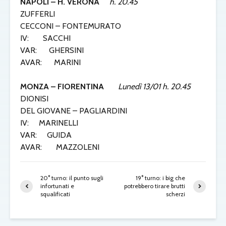
NAPOLI – H. VERONA
h. 20.45
ZUFFERLI
CECCONI – FONTEMURATO
IV: SACCHI
VAR: GHERSINI
AVAR: MARINI
MONZA – FIORENTINA
Lunedì 13/01 h. 20.45
DIONISI
DEL GIOVANE – PAGLIARDINI
IV: MARINELLI
VAR: GUIDA
AVAR: MAZZOLENI
20° turno: il punto sugli
19° turno: i big che
infortunati e
potrebbero tirare brutti
squalificati
scherzi