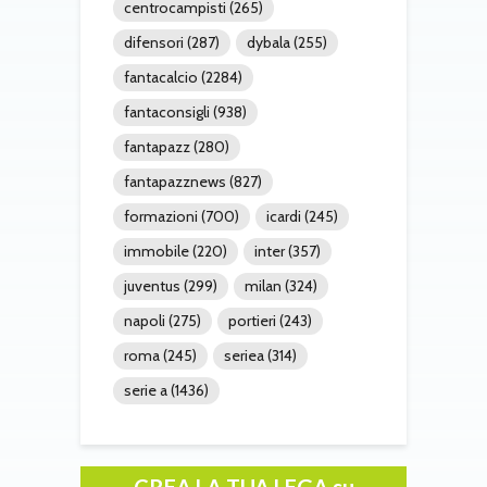
centrocampisti
(265)
difensori
(287)
dybala
(255)
fantacalcio
(2284)
fantaconsigli
(938)
fantapazz
(280)
fantapazznews
(827)
formazioni
(700)
icardi
(245)
immobile
(220)
inter
(357)
juventus
(299)
milan
(324)
napoli
(275)
portieri
(243)
roma
(245)
seriea
(314)
serie a
(1436)
CREA LA TUA LEGA su