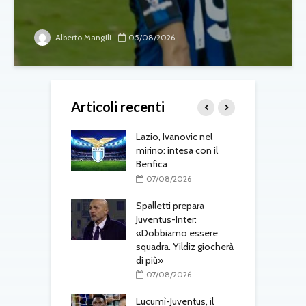
Alberto Mangili
05/08/2026
Articoli recenti
one, mercato a
Lazio, Ivanovic nel
M
ustriache:
mirino: intesa con il
p
tsch e Schmid in
Benfica
l
r
07/08/2026
08/2026
Spalletti prepara
ri, doppio
Juventus-Inter:
M
o in arrivo: visite
«Dobbiamo essere
a
e per Maldini e
squadra. Yildiz giocherà
s
Carlos
di più»
t
08/2026
07/08/2026
gli aggiornamenti
Lucumì-Juventus, il
T