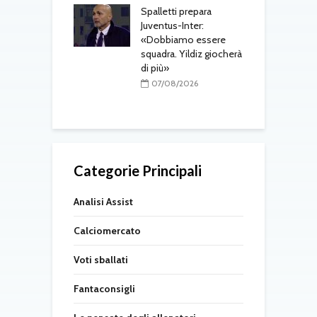
Spalletti prepara
ri, doppio
Juventus-Inter:
o in arrivo: visite
«Dobbiamo essere
M
e per Maldini e
squadra. Yildiz giocherà
a
Carlos
di più»
s
t
08/2026
07/08/2026
Categorie Principali
Analisi Assist
Calciomercato
Voti sballati
Fantaconsigli