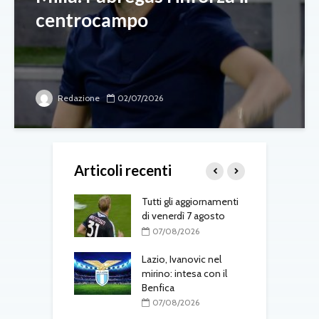
centrocampo
Redazione
02/07/2026
Articoli recenti
-Fenerbahçe, c’è
Tutti gli aggiornamenti
L
el belga
di venerdì 7 agosto
d
T
08/2026
07/08/2026
one, mercato a
Lazio, Ivanovic nel
ustriache:
mirino: intesa con il
M
tsch e Schmid in
Benfica
p
l
07/08/2026
r
08/2026