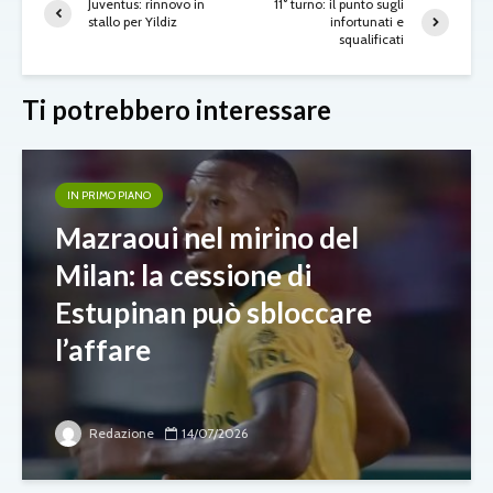
Juventus: rinnovo in
11° turno: il punto sugli
stallo per Yildiz
infortunati e
squalificati
Ti potrebbero interessare
IN PRIMO PIANO
Mazraoui nel mirino del
Milan: la cessione di
Estupinan può sbloccare
l’affare
Redazione
14/07/2026