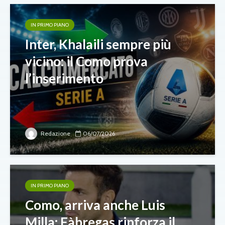
IN PRIMO PIANO
Inter, Khalaili sempre più
vicino: il Como prova
l’inserimento
Redazione
06/07/2026
IN PRIMO PIANO
Como, arriva anche Luis
Milla: Fàbregas rinforza il