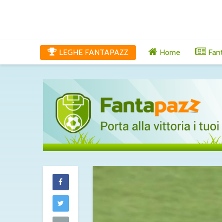
LEGHE FANTAPAZZ
Home
Fan
Maldini al Cagli
chiuso: c’è l’ok