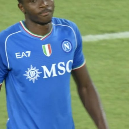
bene Juventus, Napoli e
l’Arsenal
Lazio, pari Milan-Inter,
06/08
ko il Sassuolo
a,
Yan Cou
05/08/2026
to: visite
ufficiale i
orso
Touré al Parma:
trasferi
accordo raggiunto con
prestito
l’Atalanta
06/08
ornamenti
05/08/2026
5 agosto
Milan: O
Molina alla Roma: è
mirino
fatta
06/08
05/08/2026