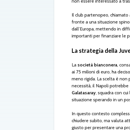
non essere interessato a trasf
Il club partenopeo, chiamato a
fronte a una situazione spin
dall’Europa, mettendo in diffi
importanti per finanziare le p
La strategia della Juv
La
società bianconera
, cons
ai 75 milioni di euro, ha deci
meno rigida. La scelta è non p
necessità, il Napoli potrebbe 
Galatasaray
, squadra con cui 
situazione sperando in un poss
In questo contesto complesso
chiudere subito, ma valuta at
giusto per presentare una pro