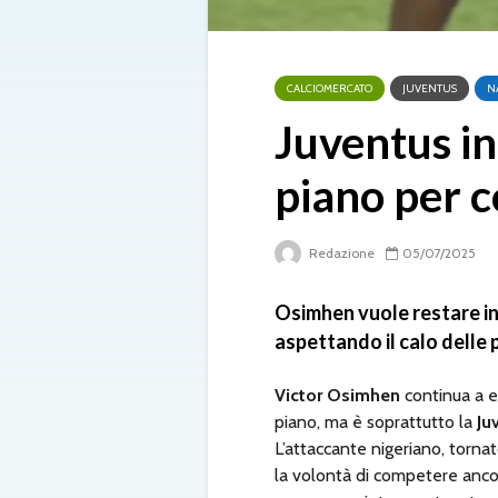
CALCIOMERCATO
JUVENTUS
N
Juventus in
piano per c
Redazione
05/07/2025
Osimhen vuole restare in
aspettando il calo delle 
Victor Osimhen
continua a e
piano, ma è soprattutto la
Ju
L’attaccante nigeriano, torna
la volontà di competere ancor