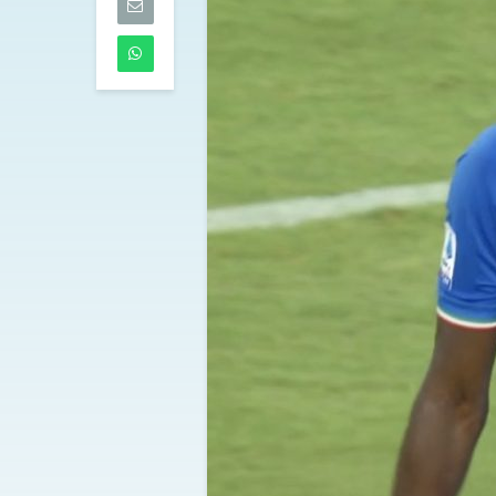
dell’Atalanta
06/08/2026
Touré al Parm
accordo defini
mediche in c
06/08/2026
Tutti gli aggi
di mercoledì 
05/08/2026