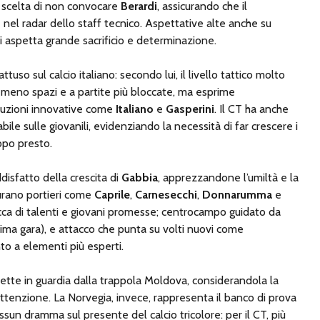
 scelta di non convocare
Berardi
, assicurando che il
el radar dello staff tecnico. Aspettative alte anche su
 si aspetta grande sacrificio e determinazione.
attuso sul calcio italiano: secondo lui, il livello tattico molto
 meno spazi e a partite più bloccate, ma esprime
luzioni innovative come
Italiano
e
Gasperini
. Il CT ha anche
bile sulle giovanili, evidenziando la necessità di far crescere i
ppo presto.
ddisfatto della crescita di
Gabbia
, apprezzandone l’umiltà e la
gurano portieri come
Caprile
,
Carnesecchi
,
Donnarumma
e
ricca di talenti e giovani promesse; centrocampo guidato da
rima gara), e attacco che punta su volti nuovi come
o a elementi più esperti.
tte in guardia dalla trappola Moldova, considerandola la
tenzione. La Norvegia, invece, rappresenta il banco di prova
ssun dramma sul presente del calcio tricolore: per il CT, più