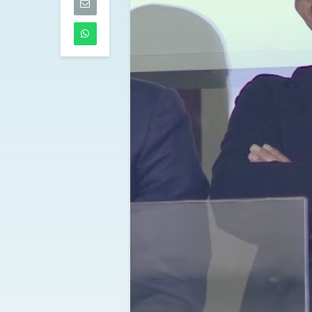
07/08/2026
Lazio, Ivanovi
mirino: intesa 
Benfica
07/08/2026
Spalletti prep
Juventus-Inter
«Dobbiamo e
squadra. Yildi
di più»
07/08/2026