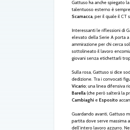
Gattuso ha anche spiegato la
talentuoso esterno è sempre n
Scamacca
, per il quale il CT
Interessanti le riflessioni di G
elevato della Serie A porta a
ammirazione per chi cerca so
sottolineato il lavoro encomia
giovani senza etichettarli tro
Sulla rosa, Gattuso si dice so
dedizione. Tra i convocati fi
Vicario
; una linea difensiva 
Barella
(che però salterà la p
Cambiaghi
e
Esposito
accant
Guardando avanti, Gattuso me
partita dove serve massima at
dell’intero lavoro azzurro. Ne