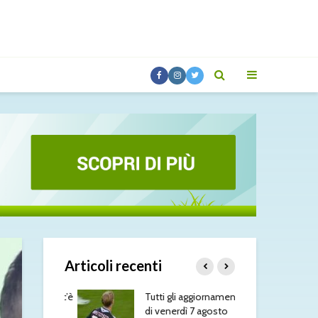
Articoli recenti
enerbahçe, c’è
Tutti gli aggiornamenti
Luc
belga
di venerdì 7 agosto
dif