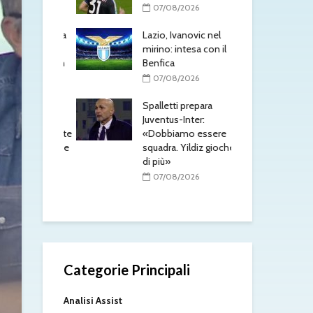
Tor
/2026
07/08/2026
0
e, mercato a
Lazio, Ivanovic nel
triache:
mirino: intesa con il
Mus
h e Schmid in
Benfica
pis
l’a
07/08/2026
rad
/2026
Spalletti prepara
0
 doppio
Juventus-Inter:
n arrivo: visite
«Dobbiamo essere
Mil
per Maldini e
squadra. Yildiz giocherà
alto
rlos
di più»
scu
te
/2026
07/08/2026
0
Categorie Principali
Analisi Assist