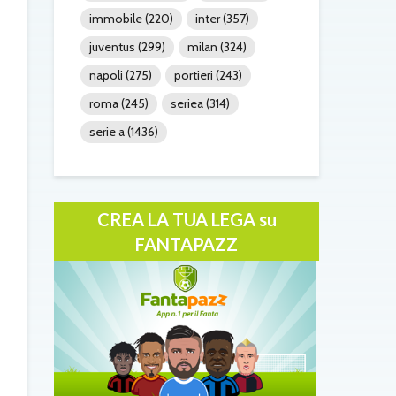
immobile
(220)
inter
(357)
juventus
(299)
milan
(324)
napoli
(275)
portieri
(243)
roma
(245)
seriea
(314)
serie a
(1436)
CREA LA TUA LEGA su
FANTAPAZZ