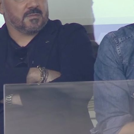
Torino
08/08
07/08/2026
c nel
Frosinon
con il
Musso-Napoli, nuova
tinte aus
pista per la porta:
Grillitsc
l’argentino entra nei
arrivo
radar azzurri
08/08
ara
07/08/2026
:
Cagliari,
ssere
Milan, Amorim punta in
rinforzo i
z giocherà
alto: “L’obiettivo è lo
mediche 
scudetto, ma servirà
Kevin Ca
tempo“
08/08
07/08/2026