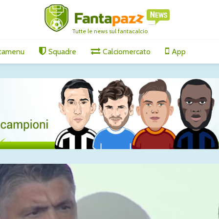
Tutte le news sul fantacalcio
tamenu
Squadre
Calciomercato
App
ornamenti
Lucumì-Juventus, il
Lukaku-F
agosto
difensore spinge per
il sì del 