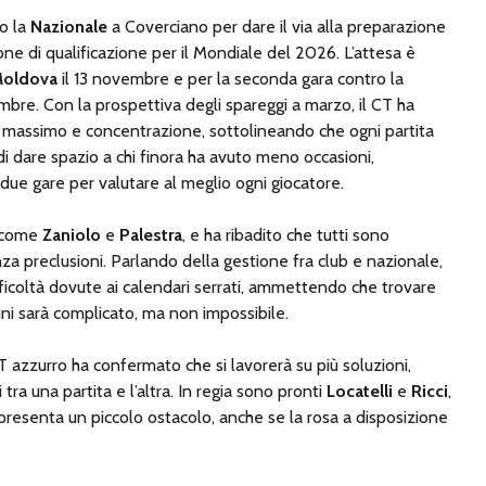
o la
Nazionale
a Coverciano per dare il via alla preparazione
one di qualificazione per il Mondiale del 2026. L’attesa è
oldova
il 13 novembre e per la seconda gara contro la
mbre. Con la prospettiva degli spareggi a marzo, il CT ha
 massimo e concentrazione, sottolineando che ogni partita
 dare spazio a chi finora ha avuto meno occasioni,
ue gare per valutare al meglio ogni giocatore.
i come
Zaniolo
e
Palestra
, e ha ribadito che tutti sono
za preclusioni. Parlando della gestione fra club e nazionale,
ficoltà dovute ai calendari serrati, ammettendo che trovare
i sarà complicato, ma non impossibile.
 CT azzurro ha confermato che si lavorerà su più soluzioni,
tra una partita e l’altra. In regia sono pronti
Locatelli
e
Ricci
,
resenta un piccolo ostacolo, anche se la rosa a disposizione