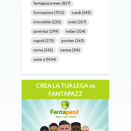
fantapazznews
(827)
formazioni
(700)
icardi
(245)
immobile
(220)
inter
(357)
juventus
(299)
milan
(324)
napoli
(275)
portieri
(243)
roma
(245)
seriea
(314)
serie a
(1434)
CREA LA TUA LEGA su
FANTAPAZZ