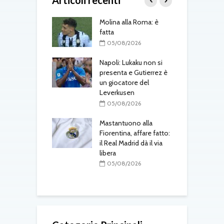
Articoli recenti
gli aggiornamenti
Molina alla Roma: è
R
coledì 5 agosto
fatta
p
l
08/2026
05/08/2026
voli, segnali
Napoli: Lukaku non si
il campionato:
presenta e Gutierrez è
M
uventus, Napoli e
un giocatore del
R
pari Milan-Inter,
Leverkusen
p
Sassuolo
S
05/08/2026
08/2026
Mastantuono alla
al Parma:
Fiorentina, affare fatto:
D
o raggiunto con
il Real Madrid dà il via
p
nta
libera
i
a
08/2026
05/08/2026