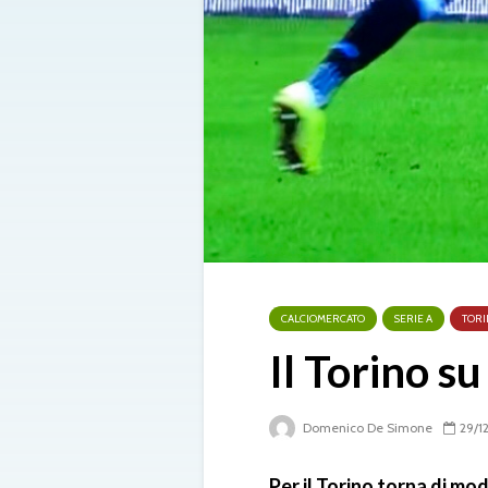
CALCIOMERCATO
SERIE A
TOR
Il Torino s
Domenico De Simone
29/1
Per il Torino torna di m