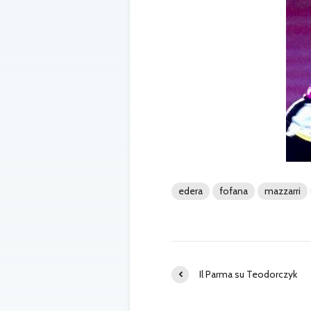
edera
fofana
mazzarri
Il Parma su Teodorczyk