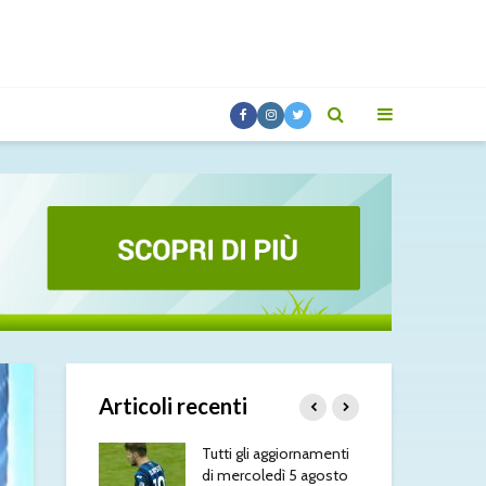
Articoli recenti
 aggiornamenti
Molina alla Roma: è
Rom
ledì 5 agosto
fatta
più