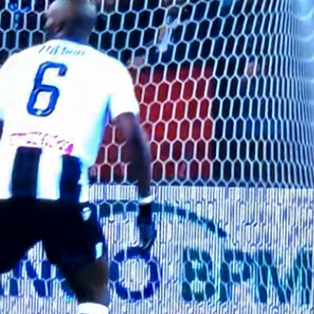
l’Atletico
05/08
05/08/2026
 non si
Amichevo
tierrez è
Monza, colpo
verso il
del
Robinson: arriva in
bene Juv
prestito dal
Lazio, pa
Southampton
ko il Sa
05/08/2026
05/08
alla
are fatto:
De Bruyne al centro del
Touré al
à il via
progetto, Lukaku saluta:
accordo 
intanto il mercato
l’Atalant
accelera
05/08
05/08/2026