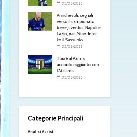
l’At
/2026
05/08/2026
0
li, segnali
Napoli: Lukaku non si
 campionato:
presenta e Gutierrez è
Mon
entus, Napoli e
un giocatore del
Rob
ri Milan-Inter,
Leverkusen
pre
ssuolo
So
05/08/2026
/2026
0
Mastantuono alla
 Parma:
Fiorentina, affare fatto:
De 
raggiunto con
il Real Madrid dà il via
pro
a
libera
int
acc
/2026
05/08/2026
0
Categorie Principali
Analisi Assist