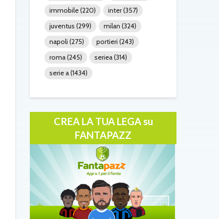
immobile
(220)
inter
(357)
juventus
(299)
milan
(324)
napoli
(275)
portieri
(243)
roma
(245)
seriea
(314)
serie a
(1434)
CREA LA TUA LEGA su
FANTAPAZZ