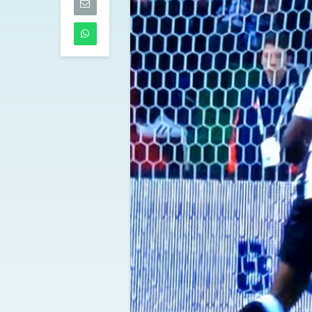
05/08/2026
Napoli: Lukaku
presenta e Gu
un giocatore 
Leverkusen
05/08/2026
Mastantuono 
Fiorentina, aff
il Real Madrid d
libera
05/08/2026