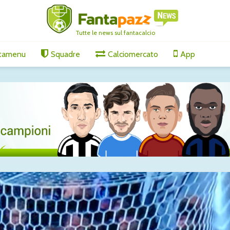
Tutte le news sul fantacalcio
tamenu
Squadre
Calciomercato
App
oma: è
Roma, Molina sempre
Tutti gli
più vicino: accordo con
di merco