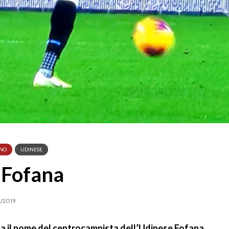
INO
UDINESE
u Fofana
2/2019
oda il nome del centrocampista dell’Udinese Fofana.