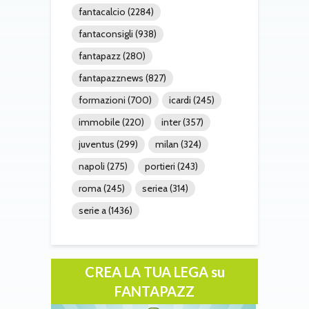
fantacalcio
(2284)
fantaconsigli
(938)
fantapazz
(280)
fantapazznews
(827)
formazioni
(700)
icardi
(245)
immobile
(220)
inter
(357)
juventus
(299)
milan
(324)
napoli
(275)
portieri
(243)
roma
(245)
seriea
(314)
serie a
(1436)
CREA LA TUA LEGA su
FANTAPAZZ