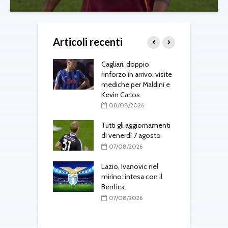
Articoli recenti
to tra Como e
Cagliari, doppio
S
a: intrecci di
rinforzo in arrivo: visite
J
o in Serie A
mediche per Maldini e
«
Kevin Carlos
s
08/2026
d
08/08/2026
-Fenerbahçe, c’è
el belga
Tutti gli aggiornamenti
di venerdì 7 agosto
L
08/2026
d
07/08/2026
T
one, mercato a
ustriache:
Lazio, Ivanovic nel
tsch e Schmid in
mirino: intesa con il
Benfica
M
p
08/2026
07/08/2026
l
r