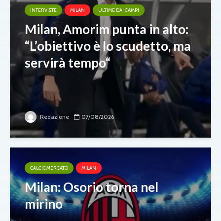
INTERVISTE
MILAN
ULTIME DAI CAMPI
Milan, Amorim punta in alto:
“L’obiettivo è lo scudetto, ma
servirà tempo“
Redazione
07/08/2026
CALCIOMERCATO
MILAN
Milan: Osorio torna nel
mirino