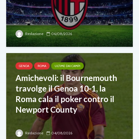
Redazione
06/08/2026
GENOA
ROMA
ULTIME DAI CAMPI
Amichevoli: il Bournemouth
travolge il Genoa 10-1, la
Roma cala il poker contro il
Newport County
Redazione
04/08/2026