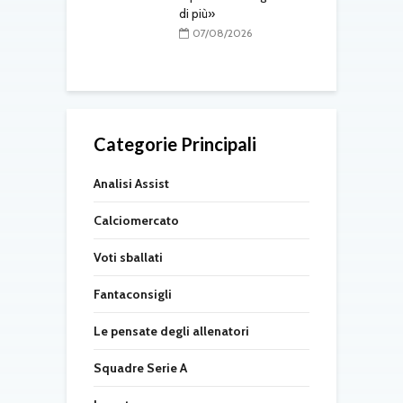
Carlos
di più»
s
t
08/2026
07/08/2026
Categorie Principali
Analisi Assist
Calciomercato
Voti sballati
Fantaconsigli
Le pensate degli allenatori
Squadre Serie A