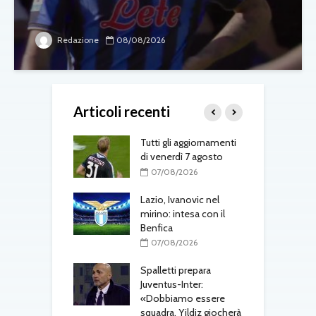
Redazione
08/08/2026
Articoli recenti
-Fenerbahçe, c’è
Tutti gli aggiornamenti
L
el belga
di venerdì 7 agosto
d
T
08/2026
07/08/2026
one, mercato a
Lazio, Ivanovic nel
ustriache:
mirino: intesa con il
M
tsch e Schmid in
Benfica
p
l
07/08/2026
r
08/2026
Spalletti prepara
ri, doppio
Juventus-Inter:
o in arrivo: visite
«Dobbiamo essere
M
e per Maldini e
squadra. Yildiz giocherà
a