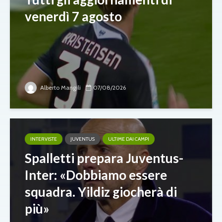
venerdì 7 agosto
Alberto Mangili
07/08/2026
INTERVISTE
JUVENTUS
ULTIME DAI CAMPI
Spalletti prepara Juventus-
Inter: «Dobbiamo essere
squadra. Yildiz giocherà di
più»