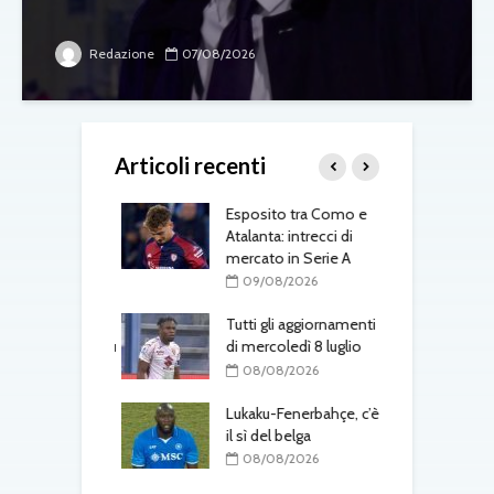
Redazione
07/08/2026
Articoli recenti
me saluta il
Esposito tra Como e
F
prestito al Lione
Atalanta: intrecci di
t
mercato in Serie A
G
08/2026
a
09/08/2026
 colpo
ah: il difensore
Tutti gli aggiornamenti
per 30 milioni più
di mercoledì 8 luglio
C
r
08/08/2026
m
08/2026
K
Lukaku-Fenerbahçe, c’è
one, colpo
il sì del belga
: accordo
08/08/2026
nto
T