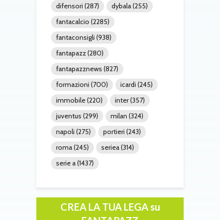
difensori
(287)
dybala
(255)
fantacalcio
(2285)
fantaconsigli
(938)
fantapazz
(280)
fantapazznews
(827)
formazioni
(700)
icardi
(245)
immobile
(220)
inter
(357)
juventus
(299)
milan
(324)
napoli
(275)
portieri
(243)
roma
(245)
seriea
(314)
serie a
(1437)
CREA LA TUA LEGA su