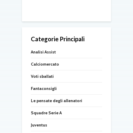
d
08/2026
Categorie Principali
Analisi Assist
Calciomercato
Voti sballati
Fantaconsigli
Le pensate degli allenatori
Squadre Serie A
Juventus