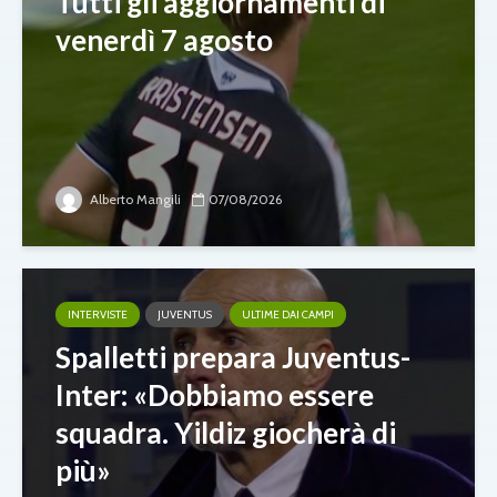
Tutti gli aggiornamenti di
venerdì 7 agosto
Alberto Mangili
07/08/2026
INTERVISTE
JUVENTUS
ULTIME DAI CAMPI
Spalletti prepara Juventus-
Inter: «Dobbiamo essere
squadra. Yildiz giocherà di
più»