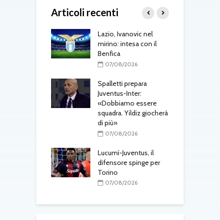
Articoli recenti
one, mercato a
Lazio, Ivanovic nel
M
ustriache:
mirino: intesa con il
p
tsch e Schmid in
Benfica
l
r
07/08/2026
08/2026
Spalletti prepara
ri, doppio
Juventus-Inter:
M
o in arrivo: visite
«Dobbiamo essere
a
e per Maldini e
squadra. Yildiz giocherà
s
Carlos
di più»
t
08/2026
07/08/2026
gli aggiornamenti
Lucumì-Juventus, il
T
erdì 7 agosto
difensore spinge per
d
Torino
08/2026
07/08/2026