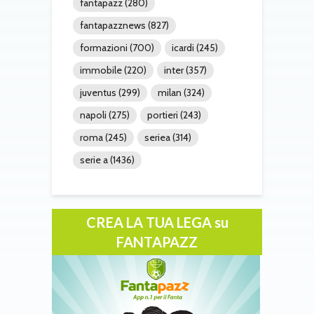
fantapazz
(280)
fantapazznews
(827)
formazioni
(700)
icardi
(245)
immobile
(220)
inter
(357)
juventus
(299)
milan
(324)
napoli
(275)
portieri
(243)
roma
(245)
seriea
(314)
serie a
(1436)
CREA LA TUA LEGA su
FANTAPAZZ