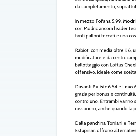
da completamento, soprattutt
In mezzo
Fofana
5.99,
Modri
con Modric ancora leader tecn
tanti palloni toccati e una c
Rabiot, con media oltre il 6, 
modificatore e da centrocamp
ballottaggio con Loftus Cheek
offensivo, ideale come scelta 
Davanti
Pulisic
6.54 e
Leao
6
grazia per bonus e continuit
contro uno. Entrambi vanno sc
rossonero, anche quando la pa
Dalla panchina Torriani e T
Estupinan offrono alternative i