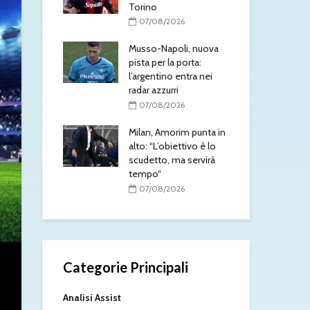
Torino
/2026
0
07/08/2026
anovic nel
Gabr
ntesa con il
Musso-Napoli, nuova
acc
pista per la porta:
l’A
l’argentino entra nei
/2026
0
radar azzurri
 prepara
Yan
07/08/2026
Inter:
uffi
mo essere
Milan, Amorim punta in
tra
Yildiz giocherà
alto: “L’obiettivo è lo
pre
scudetto, ma servirà
0
tempo“
/2026
07/08/2026
Categorie Principali
Analisi Assist