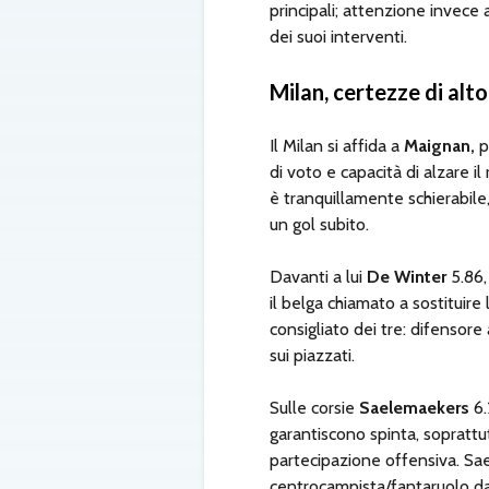
principali; attenzione invece 
dei suoi interventi.
Milan, certezze di alto
Il Milan si affida a
Maignan,
p
di voto e capacità di alzare i
è tranquillamente schierabile
un gol subito.
Davanti a lui
De Winter
5.86
il belga chiamato a sostituire 
consigliato dei tre: difensore
sui piazzati.
Sulle corsie
Saelemaekers
6.
garantiscono spinta, soprattu
partecipazione offensiva. Sa
centrocampista/fantaruolo da