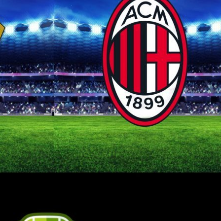
07/08/2026
07/08
Gabriel Jesus, il Napoli
Lazio, Iv
, nuova
accelera: contatti con
mirino: i
rta:
l’Arsenal
Benfica
tra nei
06/08/2026
07/08
Yan Couto è del Como:
Spalletti
ufficiale il
Juventus-
 punta in
trasferimento in
«Dobbia
ivo è lo
prestito
squadra. 
servirà
di più»
06/08/2026
07/08