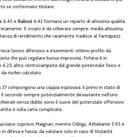
o se confermato titolare.
c
6.45 e
Rabiot
6.42 formano un reparto di altissima qualità,
icamente. Il croato è da schierare sempre: media altissima,
ostanza di rendimento che raramente tradisce al Fantapazz.
unisce lavoro difensivo e inserimenti: ottimo profilo da
ista che può regalare bonus improvvisi. Fofana è in
 6.23, altro centrocampista dal grande potenziale fisico e
da rischio calcolato.
.37 compongono una coppia esplosiva: il primo in stato di
à, il secondo sempre potenzialmente devastante nell’uno
hierati senza dubbi: sono il cuore del potenziale offensivo
rtita è sulla carta complicata.
erracciano coprono Maignan, mentre Odogu, Athekame 5.95 e
n difesa e fascia, da valutare solo in caso di titolarità