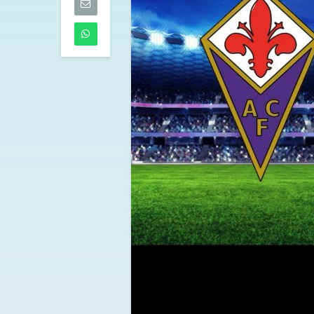
Torino
07/08/2026
Musso-Napoli
pista per la po
l’argentino en
radar azzurri
07/08/2026
Milan, Amorim
alto: “L’obiett
scudetto, ma 
tempo“
07/08/2026