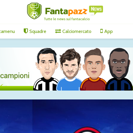
Tutte le news sul fantacalcio
tamenu
Squadre
Calciomercato
App
s, il
Tutti gli aggiornamenti
Tutti gli
nge per
di giovedì 6 agosto
di vener