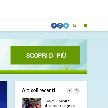
Articoli recenti
 aggiornamenti
Lucumì-Juventus, il
Tut
dì 7 agosto
difensore spinge per
di 