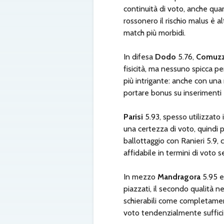
continuità di voto, anche qua
rossonero il rischio malus è a
match più morbidi.
In difesa
Dodo
5.76,
Comuz
fisicità, ma nessuno spicca pe
più intrigante: anche con una
portare bonus su inserimenti e
Parisi
5.93, spesso utilizzato
una certezza di voto, quindi
ballottaggio con Ranieri 5.9,
affidabile in termini di voto s
In mezzo
Mandragora
5.95 
piazzati, il secondo qualità n
schierabili come completame
voto tendenzialmente sufficie