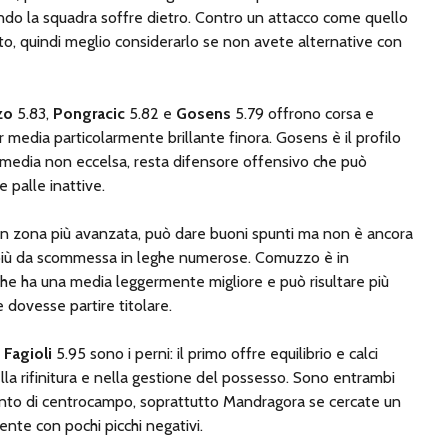
ndo la squadra soffre dietro. Contro un attacco come quello
lto, quindi meglio considerarlo se non avete alternative con
zo
5.83,
Pongracic
5.82 e
Gosens
5.79 offrono corsa e
r media particolarmente brillante finora. Gosens è il profilo
 media non eccelsa, resta difensore offensivo che può
 palle inattive.
 in zona più avanzata, può dare buoni spunti ma non è ancora
 più da scommessa in leghe numerose.
​
Comuzzo è in
 che ha una media leggermente migliore e può risultare più
e dovesse partire titolare.
e
Fagioli
5.95 sono i perni: il primo offre equilibrio e calci
ella rifinitura e nella gestione del possesso. Sono entrambi
nto di centrocampo, soprattutto Mandragora se cercate un
nte con pochi picchi negativi.