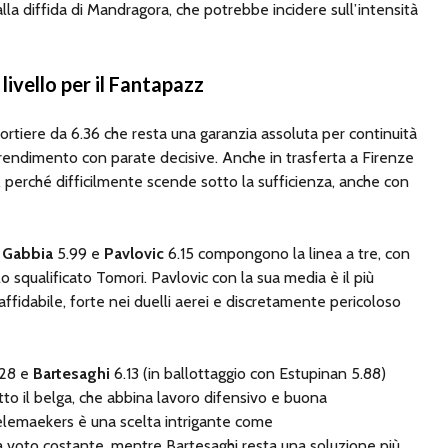
alla diffida di Mandragora, che potrebbe incidere sull’intensità
 livello per il Fantapazz
ortiere da 6.36 che resta una garanzia assoluta per continuità
l rendimento con parate decisive. Anche in trasferta a Firenze
, perché difficilmente scende sotto la sufficienza, anche con
,
Gabbia
5.99 e
Pavlovic
6.15 compongono la linea a tre, con
lo squalificato Tomori. Pavlovic con la sua media è il più
 affidabile, forte nei duelli aerei e discretamente pericoloso
28 e
Bartesaghi
6.13 (in ballottaggio con Estupinan 5.88)
tto il belga, che abbina lavoro difensivo e buona
elemaekers è una scelta intrigante come
 voto costante, mentre Bartesaghi resta una soluzione più