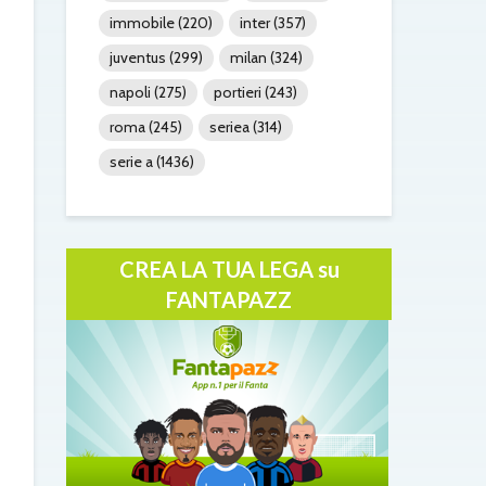
immobile
(220)
inter
(357)
juventus
(299)
milan
(324)
napoli
(275)
portieri
(243)
roma
(245)
seriea
(314)
serie a
(1436)
CREA LA TUA LEGA su
FANTAPAZZ