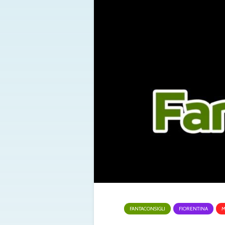
FANTACONSIGLI
FIORENTINA
M