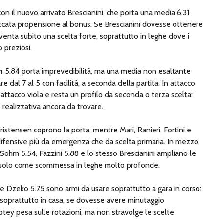
con il nuovo arrivato Brescianini, che porta una media 6.31
ccata propensione al bonus. Se Brescianini dovesse ottenere
venta subito una scelta forte, soprattutto in leghe dove i
 preziosi.
n
5.84 porta imprevedibilità, ma una media non esaltante
e dal 7 al 5 con facilità, a seconda della partita. In attacco
’attacco viola e resta un profilo da seconda o terza scelta:
à realizzativa ancora da trovare.
ristensen coprono la porta, mentre Mari, Ranieri, Fortini e
difensive più da emergenza che da scelta primaria. In mezzo
 Sohm 5.54, Fazzini 5.88 e lo stesso Brescianini ampliano le
 solo come scommessa in leghe molto profonde.
e Dzeko 5.75 sono armi da usare soprattutto a gara in corso:
 soprattutto in casa, se dovesse avere minutaggio
tey pesa sulle rotazioni, ma non stravolge le scelte