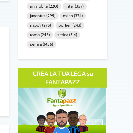
immobile
(220)
inter
(357)
juventus
(299)
milan
(324)
napoli
(275)
portieri
(243)
roma
(245)
seriea
(314)
serie a
(1436)
CREA LA TUA LEGA su
FANTAPAZZ