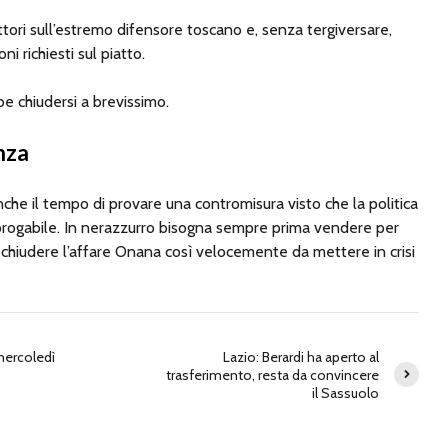
ttori sull’estremo difensore toscano e, senza tergiversare,
i richiesti sul piatto.
be chiudersi a brevissimo.
nza
che il tempo di provare una contromisura visto che la politica
orogabile. In nerazzurro bisogna sempre prima vendere per
chiudere l’affare Onana così velocemente da mettere in crisi
 mercoledì
Lazio: Berardi ha aperto al
trasferimento, resta da convincere
il Sassuolo