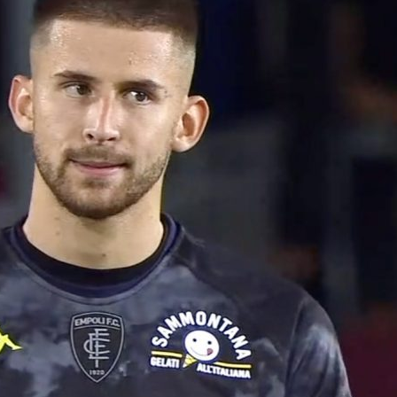
Torino
08/08
07/08/2026
c nel
Frosinon
con il
Musso-Napoli, nuova
tinte aus
pista per la porta:
Grillitsc
l’argentino entra nei
arrivo
radar azzurri
08/08
ara
07/08/2026
:
Cagliari,
ssere
Milan, Amorim punta in
rinforzo i
z giocherà
alto: “L’obiettivo è lo
mediche 
scudetto, ma servirà
Kevin Ca
tempo“
08/08
07/08/2026