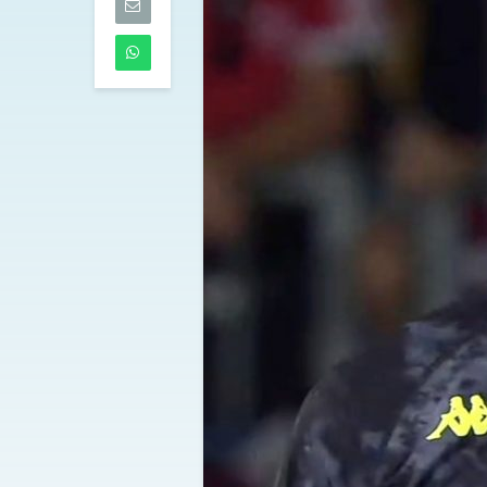
07/08/2026
Lazio, Ivanovi
mirino: intesa 
Benfica
07/08/2026
Spalletti prep
Juventus-Inter
«Dobbiamo e
squadra. Yildi
di più»
07/08/2026