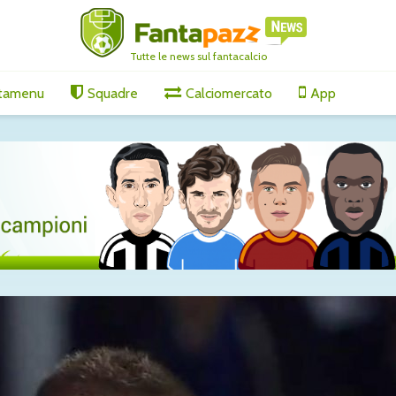
Tutte le news sul fantacalcio
tamenu
Squadre
Calciomercato
App
ornamenti
Lucumì-Juventus, il
Lukaku-F
agosto
difensore spinge per
il sì del 