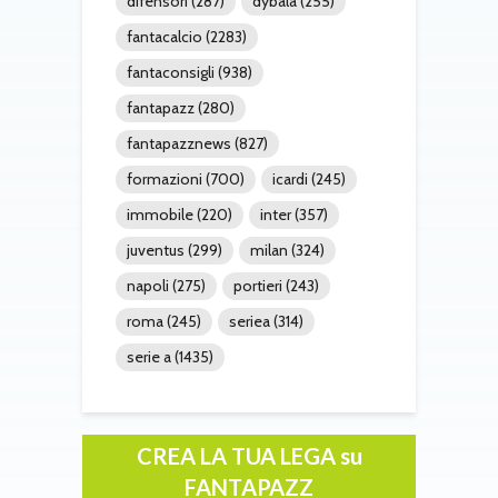
difensori
(287)
dybala
(255)
fantacalcio
(2283)
fantaconsigli
(938)
fantapazz
(280)
fantapazznews
(827)
formazioni
(700)
icardi
(245)
immobile
(220)
inter
(357)
juventus
(299)
milan
(324)
napoli
(275)
portieri
(243)
roma
(245)
seriea
(314)
serie a
(1435)
CREA LA TUA LEGA su
FANTAPAZZ