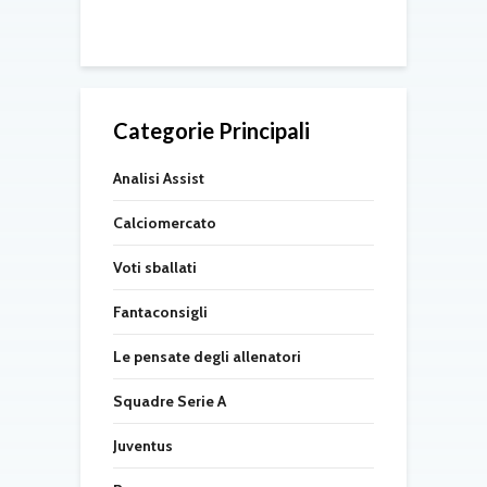
08/2026
Categorie Principali
Analisi Assist
Calciomercato
Voti sballati
Fantaconsigli
Le pensate degli allenatori
Squadre Serie A
Juventus