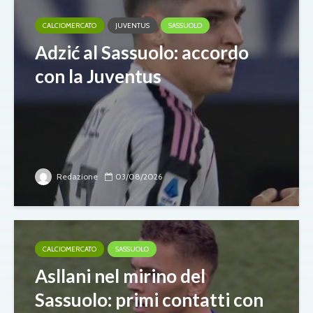
CALCIOMERCATO
JUVENTUS
SASSUOLO
Adzić al Sassuolo: accordo
con la Juventus
Redazione
03/08/2026
CALCIOMERCATO
SASSUOLO
Asllani nel mirino del
Sassuolo: primi contatti con