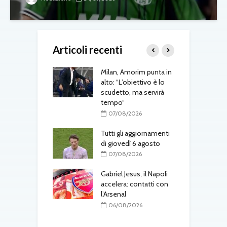
Articoli recenti
tti prepara
Milan, Amorim punta in
Y
us-Inter:
alto: “L’obiettivo è lo
u
iamo essere
scudetto, ma servirà
t
a. Yildiz giocherà
tempo“
p
07/08/2026
08/2026
Tutti gli aggiornamenti
M
-Juventus, il
di giovedì 6 agosto
m
ore spinge per
07/08/2026
Gabriel Jesus, il Napoli
M
08/2026
accelera: contatti con
c
-Napoli, nuova
l’Arsenal
d
er la porta:
06/08/2026
tino entra nei
zzurri