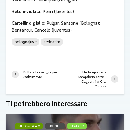
Rete inviolata
: Perin (Juventus)
Cartellino giallo
: Pulgar, Sansone (Bologna);
Bentancur, Cancelo (Juventus)
bolognajuve
serieatim
Botta alla caviglia per
Un lampo della
Maksimovic
Sampdoria batte il
Cagliari: 1 a 0 al
Marassi
Ti potrebbero interessare
CALCIOMERCATO
JUVENTUS
SASSUOLO