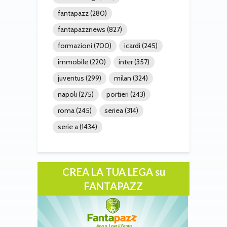
fantapazz
(280)
fantapazznews
(827)
formazioni
(700)
icardi
(245)
immobile
(220)
inter
(357)
juventus
(299)
milan
(324)
napoli
(275)
portieri
(243)
roma
(245)
seriea
(314)
serie a
(1434)
CREA LA TUA LEGA su
FANTAPAZZ