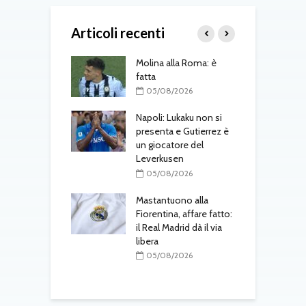
Articoli recenti
gli aggiornamenti
Molina alla Roma: è
R
coledì 5 agosto
fatta
p
l
08/2026
05/08/2026
voli, segnali
Napoli: Lukaku non si
il campionato:
presenta e Gutierrez è
M
uventus, Napoli e
un giocatore del
R
pari Milan-Inter,
Leverkusen
p
Sassuolo
S
05/08/2026
08/2026
Mastantuono alla
al Parma:
Fiorentina, affare fatto:
D
o raggiunto con
il Real Madrid dà il via
p
nta
libera
i
a
08/2026
05/08/2026