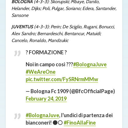
BOLOGNA
(4-3-3): Skorupski; Mbaye, Danilo,
Helander, Dijks; Poli, Pulgar, Soriano; Edera, Santander,
Sansone
JUVENTUS
(4-3-3): Perin; De Sciglio, Rugani, Bonucci,
Alex Sandro; Bernardeschi, Bentancur, Matuidi;
Cancelo, Ronaldo, Mandzukic
? FORMAZIONE ?
Noi in campo così ???
#BolognaJuve
#WeAreOne
pic.twitter.com/FySRNrmMMw
— Bologna Fc 1909 (@BfcOfficialPage)
February 24, 2019
#BolognaJuve
, l'undici di partenza dei
bianconeri! ⚫⚪
#FinoAllaFine