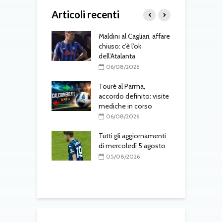
Articoli recenti
 Jesus, il Napoli
Maldini al Cagliari, affare
A
ra: contatti con
chiuso: c’è l’ok
v
al
dell’Atalanta
b
L
08/2026
06/08/2026
k
uto è del Como:
Touré al Parma,
e il
accordo definito: visite
rimento in
mediche in corso
T
to
a
06/08/2026
l
08/2026
Tutti gli aggiornamenti
 Osorio torna nel
di mercoledì 5 agosto
M
05/08/2026
f
08/2026