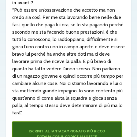
in avanti?
“Può essere un’osservazione che accetto ma non
credo sia così. Per me sta lavorando bene nelle due
fasi, quello che paga lui ora, se lo sta pagando perché
secondo me sta facendo buone prestazioni, è che
tutti lo conoscono, lo raddoppiano, difficilmente si
gioca l’uno contro uno in campo aperto e deve essere
bravo lui perché ha anche altre doti ma ci deve
lavorare prima che riceve la palla. È più bravo di
quanto ha fatto vedere l’anno scorso. Non parliamo
di un ragazzo giovane e quindi occorre più tempo per
cambiare alcune cose. Noi ci stiamo lavorando e lui ci
sta mettendo grande impegno. Io sono contento più
quest’anno di come aiuta la squadra e gioca senza
palla, al tempo stesso deve determinare di più ma lo
farà”.
ISCRIVITI AL FANTACAMPIONATO PIÙ RICCO
D’ITALIA CON IL CODICE 1A60E7CE