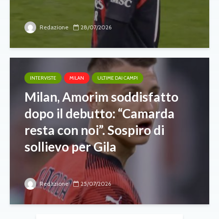
Redazione
28/07/2026
INTERVISTE
MILAN
ULTIME DAI CAMPI
Milan, Amorim soddisfatto
dopo il debutto: “Camarda
resta con noi”. Sospiro di
sollievo per Gila
Redazione
25/07/2026