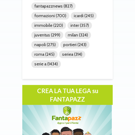
fantapazznews
(827)
formazioni
(700)
icardi
(245)
immobile
(220)
inter
(357)
juventus
(299)
milan
(324)
napoli
(275)
portieri
(243)
roma
(245)
seriea
(314)
serie a
(1434)
CREA LA TUA LEGA su
FANTAPAZZ