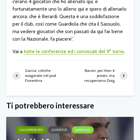
c’erano 4 giocatori che ho allenato qui, e
fortunatamente uno lo alleno qui e spero di allenarlo
ancora, che è Berardi. Questa è una soddisfazione
per il club, così come Guardiola che cita il Sassuolo,
ma vedere giocatori che son passati da qui far bene
con la Nazionale, fa piacere”.
Vai a
tutte le conferenze ed i convocati del 9° turno
.
Garcia: critiche
Baroni: per Hien è
esagerate nel post
presto, ma
Fiorentina
recuperiamo Doig
Ti potrebbero interessare
CALCIOMERCATO
JUVENTUS
SASSUOLO