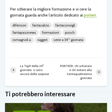
Per schierare la migliore formazione e vi cere la
giornata guarda anche l’articolo dedicato ai
portieri.
difensori
fantacalcio
fantaconsigli
fantapazznews
formazioni
posch
romagnoli a.
ruggeri
serie a 34^ giornata
La Top11 della 34°
PORTIERI: chi schierare
giornata: ci sono
e chi evitare alla
ancora delle sorprese
trentaquattresima
giornata
Ti potrebbero interessare