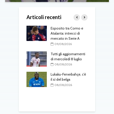
Articoli recenti
me saluta il
Esposito tra Como e
F
prestito al Lione
Atalanta: intrecci di
t
mercato in Serie A
G
08/2026
a
09/08/2026
 colpo
ah: il difensore
Tutti gli aggiornamenti
per 30 milioni più
di mercoledì 8 luglio
C
r
08/08/2026
m
08/2026
K
Lukaku-Fenerbahçe, c’è
one, colpo
il sì del belga
: accordo
08/08/2026
nto
T
d
08/2026