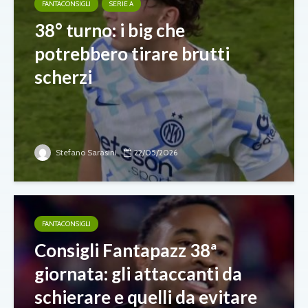
FANTACONSIGLI
SERIE A
38° turno: i big che
potrebbero tirare brutti
scherzi
Stefano Sarasini
22/05/2026
FANTACONSIGLI
Consigli Fantapazz 38ª
giornata: gli attaccanti da
schierare e quelli da evitare