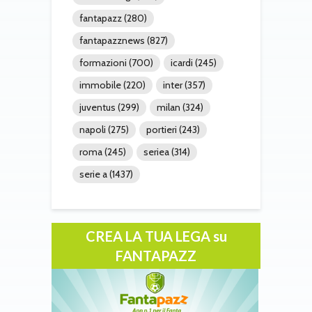
fantapazz
(280)
fantapazznews
(827)
formazioni
(700)
icardi
(245)
immobile
(220)
inter
(357)
juventus
(299)
milan
(324)
napoli
(275)
portieri
(243)
roma
(245)
seriea
(314)
serie a
(1437)
CREA LA TUA LEGA su
FANTAPAZZ