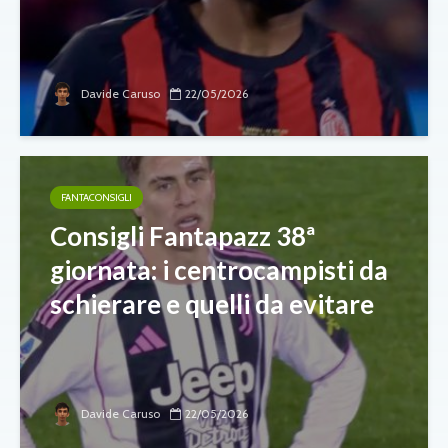
Davide Caruso
22/05/2026
FANTACONSIGLI
Consigli Fantapazz 38ª
giornata: i centrocampisti da
schierare e quelli da evitare
Davide Caruso
22/05/2026