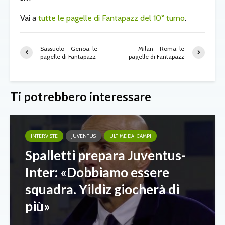
Vai a
tutte le pagelle di Fantapazz del 10° turno
.
Sassuolo – Genoa: le
Milan – Roma: le
pagelle di Fantapazz
pagelle di Fantapazz
Ti potrebbero interessare
INTERVISTE
JUVENTUS
ULTIME DAI CAMPI
Spalletti prepara Juventus-
Inter: «Dobbiamo essere
squadra. Yildiz giocherà di
più»