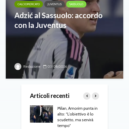
CALCIOMERCATO
JUVENTUS
SASSUOLO
Adzić al Sassuolo: accordo
con la Juventus
Redazione
03/08/2026
Articoli recenti
tti prepara
Milan, Amorim punta in
Y
us-Inter:
alto: “L’obiettivo è lo
u
iamo essere
scudetto, ma servirà
t
a. Yildiz giocherà
tempo“
p