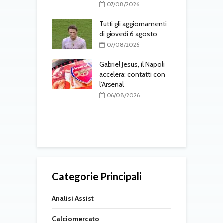
07/08/2026
08/2026
Tutti gli aggiornamenti
M
-Juventus, il
di giovedì 6 agosto
m
ore spinge per
07/08/2026
Gabriel Jesus, il Napoli
M
08/2026
accelera: contatti con
c
-Napoli, nuova
l’Arsenal
d
er la porta:
06/08/2026
tino entra nei
zzurri
08/2026
Categorie Principali
Analisi Assist
Calciomercato