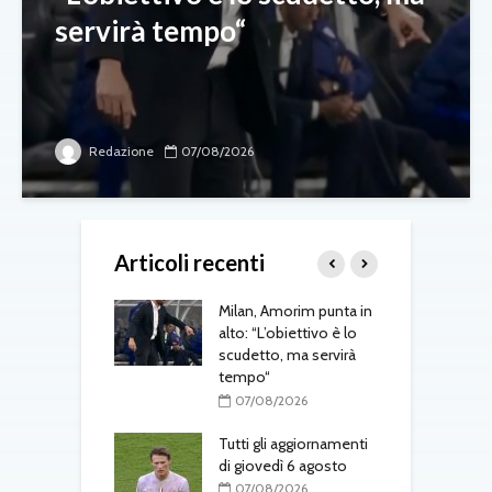
servirà tempo“
Redazione
07/08/2026
Articoli recenti
tti prepara
Milan, Amorim punta in
Y
us-Inter:
alto: “L’obiettivo è lo
u
iamo essere
scudetto, ma servirà
t
a. Yildiz giocherà
tempo“
p
07/08/2026
08/2026
Tutti gli aggiornamenti
M
-Juventus, il
di giovedì 6 agosto
m
ore spinge per
07/08/2026