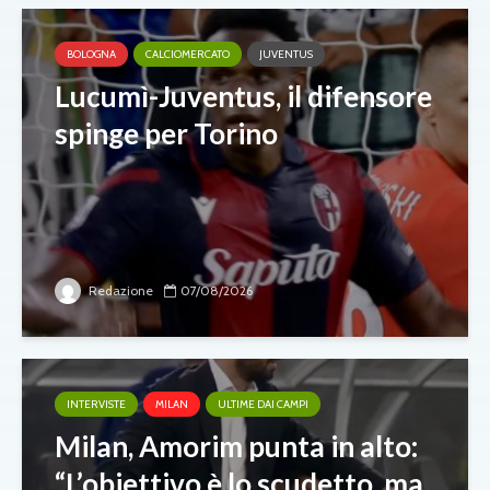
BOLOGNA
CALCIOMERCATO
JUVENTUS
Lucumì-Juventus, il difensore
spinge per Torino
Redazione
07/08/2026
INTERVISTE
MILAN
ULTIME DAI CAMPI
Milan, Amorim punta in alto:
“L’obiettivo è lo scudetto, ma