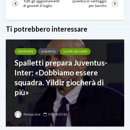
Tutti gli aggiornamenti
Juventus in vantaggio
di giovedì 31 luglio
per Sancho
Ti potrebbero interessare
INTERVISTE
JUVENTUS
ULTIME DAI CAMPI
Spalletti prepara Juventus-
Inter: «Dobbiamo essere
squadra. Yildiz giocherà di
più»
Redazione
07/08/2026