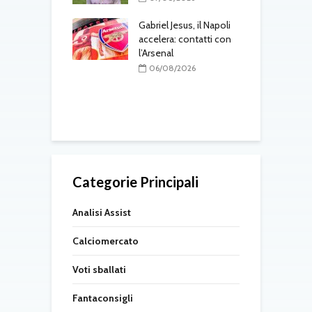
Gabriel Jesus, il Napoli
M
08/2026
accelera: contatti con
c
-Napoli, nuova
l’Arsenal
d
er la porta:
06/08/2026
tino entra nei
zzurri
08/2026
Categorie Principali
Analisi Assist
Calciomercato
Voti sballati
Fantaconsigli