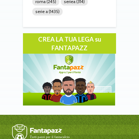
roma
(245)
seriea
(314)
serie a
(1435)
CREA LA TUA LEGA su
FANTAPAZZ