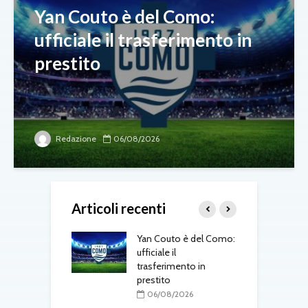
Yan Couto è del Como:
ufficiale il trasferimento in
prestito
Redazione
06/08/2026
Articoli recenti
 Amorim punta in
Yan Couto è del Como:
T
L’obiettivo è lo
ufficiale il
a
to, ma servirà
trasferimento in
m
“
prestito
08/2026
06/08/2026
T