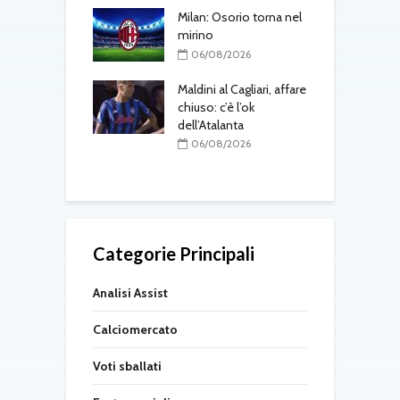
gli aggiornamenti
Milan: Osorio torna nel
d
vedì 6 agosto
mirino
08/2026
06/08/2026
A
 Jesus, il Napoli
Maldini al Cagliari, affare
v
ra: contatti con
chiuso: c’è l’ok
b
al
dell’Atalanta
L
k
08/2026
06/08/2026
Categorie Principali
Analisi Assist
Calciomercato
Voti sballati