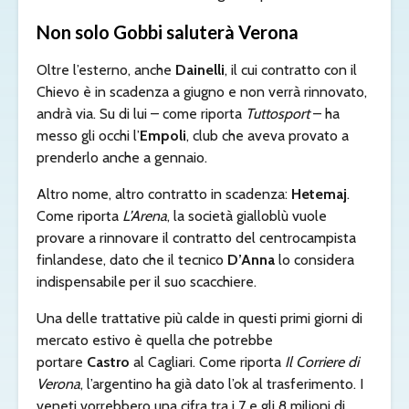
Non solo Gobbi saluterà Verona
Oltre l’esterno, anche
Dainelli
, il cui contratto con il
Chievo è in scadenza a giugno e non verrà rinnovato,
andrà via. Su di lui – come riporta
Tuttosport
– ha
messo gli occhi l’
Empoli
, club che aveva provato a
prenderlo anche a gennaio.
Altro nome, altro contratto in scadenza:
Hetemaj
.
Come riporta
L’Arena
, la società gialloblù vuole
provare a rinnovare il contratto del centrocampista
finlandese, dato che il tecnico
D’Anna
lo considera
indispensabile per il suo scacchiere.
Una delle trattative più calde in questi primi giorni di
mercato estivo è quella che potrebbe
portare
Castro
al Cagliari. Come riporta
Il Corriere di
Verona
, l’argentino ha già dato l’ok al trasferimento. I
veneti vorrebbero una cifra tra i 7 e gli 8 milioni di