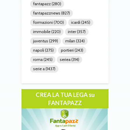
fantapazz
(280)
fantapazznews
(827)
formazioni
(700)
icardi
(245)
immobile
(220)
inter
(357)
juventus
(299)
milan
(324)
napoli
(275)
portieri
(243)
roma
(245)
seriea
(314)
serie a
(1437)
CREA LA TUA LEGA su
FANTAPAZZ