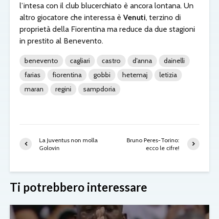
l’intesa con il club blucerchiato è ancora lontana. Un
altro giocatore che interessa è
Venuti
, terzino di
proprietà della Fiorentina
ma reduce da due stagioni
in prestito al Benevento.
benevento
cagliari
castro
d'anna
dainelli
farias
fiorentina
gobbi
hetemaj
letizia
maran
regini
sampdoria
La Juventus non molla
Bruno Peres-Torino:
Golovin
ecco le cifre!
Ti potrebbero interessare