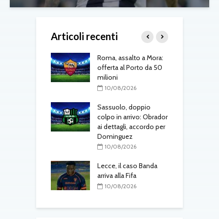
Articoli recenti
 Lukaku al
Roma, assalto a Mora:
N
ahce sblocca il
offerta al Porto da 50
p
to
milioni
d
8/2026
10/08/2026
, la Roma
Sassuolo, doppio
A
e: il Tottenham
colpo in arrivo: Obrador
M
ai dettagli, accordo per
Dominguez
8/2026
C
10/08/2026
si raffredda Diaby:
C
 torna tra le
Lecce, il caso Banda
a
à
arriva alla Fifa
b
8/2026
10/08/2026