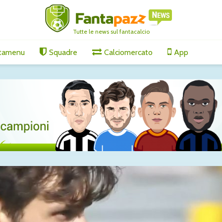
Tutte le news sul fantacalcio
tamenu
Squadre
Calciomercato
App
ari, affare
Amichevoli, segnali
Gabriel J
verso il campionato:
accelera