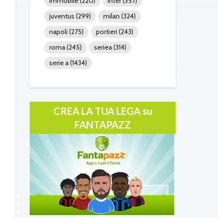
immobile
(220)
inter
(357)
juventus
(299)
milan
(324)
napoli
(275)
portieri
(243)
roma
(245)
seriea
(314)
serie a
(1434)
CREA LA TUA LEGA su
FANTAPAZZ