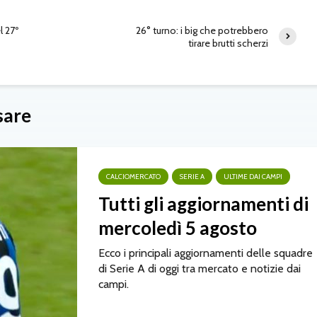
l 27º
26° turno: i big che potrebbero
tirare brutti scherzi
sare
CALCIOMERCATO
SERIE A
ULTIME DAI CAMPI
Tutti gli aggiornamenti di
mercoledì 5 agosto
Ecco i principali aggiornamenti delle squadre
di Serie A di oggi tra mercato e notizie dai
campi.