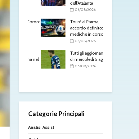
dell’Atalanta
ben
Laz
/2026
06/08/2026
ko 
to è del Como:
Touré al Parma,
0
l
accordo definito: visite
mento in
mediche in corso
Tou
acc
06/08/2026
l’At
/2026
Tutti gli aggiornamenti
0
sorio torna nel
di mercoledì 5 agosto
Mol
05/08/2026
fat
/2026
0
Categorie Principali
Analisi Assist