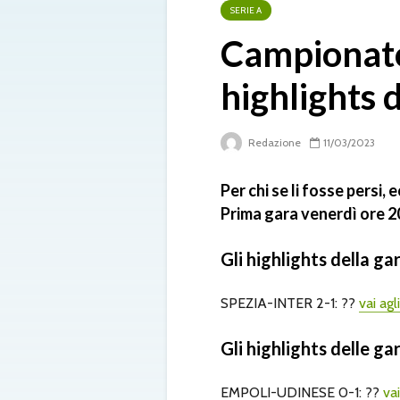
SERIE A
Campionato 
highlights 
Redazione
11/03/2023
Per chi se li fosse persi,
Prima gara venerdì ore 20
Gli highlights della ga
SPEZIA-INTER 2-1: ??
vai agl
Gli highlights delle ga
EMPOLI-UDINESE 0-1: ??
vai