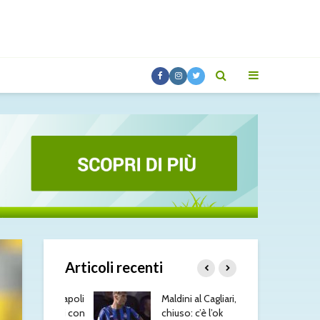
Articoli recenti
esus, il Napoli
Maldini al Cagliari, affare
Ami
: contatti con
chiuso: c’è l’ok
ver