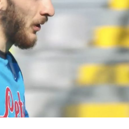
bene Juventus, Napoli e
l’Arsenal
Lazio, pari Milan-Inter,
06/08
ko il Sassuolo
a,
Yan Cou
05/08/2026
to: visite
ufficiale i
orso
Touré al Parma:
trasferi
accordo raggiunto con
prestito
l’Atalanta
06/08
ornamenti
05/08/2026
5 agosto
Milan: O
Molina alla Roma: è
mirino
fatta
06/08
05/08/2026