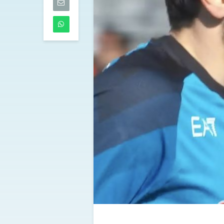
dell’Atalanta
06/08/2026
Touré al Parm
accordo defini
mediche in c
06/08/2026
Tutti gli aggi
di mercoledì 
05/08/2026