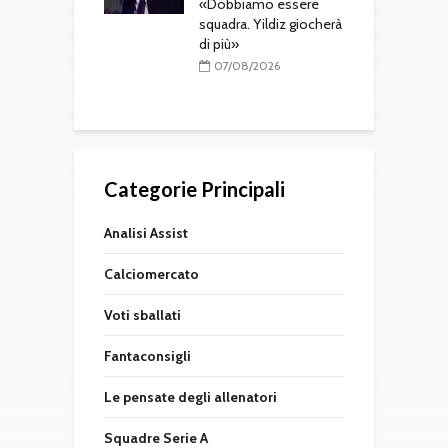
o in arrivo: visite
«Dobbiamo essere
M
e per Maldini e
squadra. Yildiz giocherà
a
Carlos
di più»
s
t
08/2026
07/08/2026
Categorie Principali
Analisi Assist
Calciomercato
Voti sballati
Fantaconsigli
Le pensate degli allenatori
Squadre Serie A