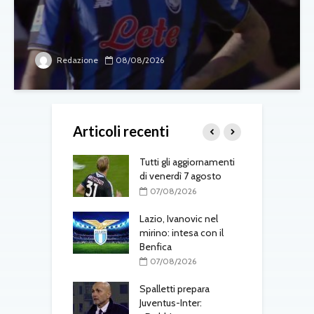
Redazione
08/08/2026
Articoli recenti
-Fenerbahçe, c’è
Tutti gli aggiornamenti
L
el belga
di venerdì 7 agosto
d
T
08/2026
07/08/2026
one, mercato a
Lazio, Ivanovic nel
ustriache:
mirino: intesa con il
M
tsch e Schmid in
Benfica
p
l
07/08/2026
r
08/2026
Spalletti prepara
ri, doppio
Juventus-Inter: