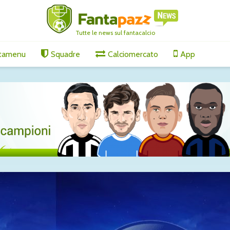
Tutte le news sul fantacalcio
tamenu
Squadre
Calciomercato
App
del Como:
Touré al Parma,
Milan, A
accordo definito: visite
alto: “L’