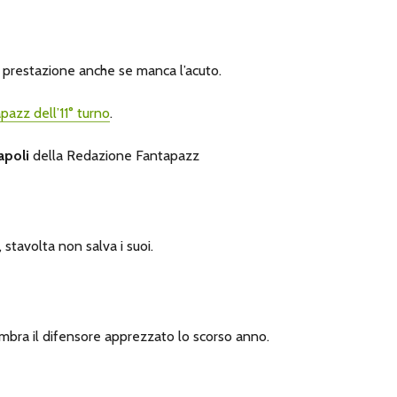
e prestazione anche se manca l’acuto.
pazz dell’11° turno
.
apoli
della Redazione Fantapazz
 stavolta non salva i suoi.
mbra il difensore apprezzato lo scorso anno.