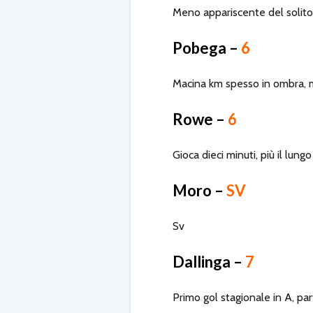
Meno appariscente del solito
Pobega –
6
Macina km spesso in ombra, m
Rowe –
6
Gioca dieci minuti, più il lun
Moro –
SV
Sv
Dallinga –
7
Primo gol stagionale in A, pa