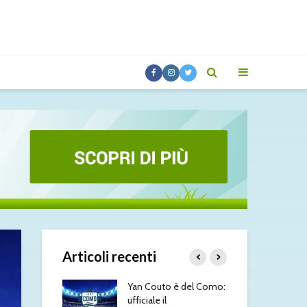
Articoli recenti
morim punta in
Yan Couto è del Como:
Tou
obiettivo è lo
ufficiale il
acc