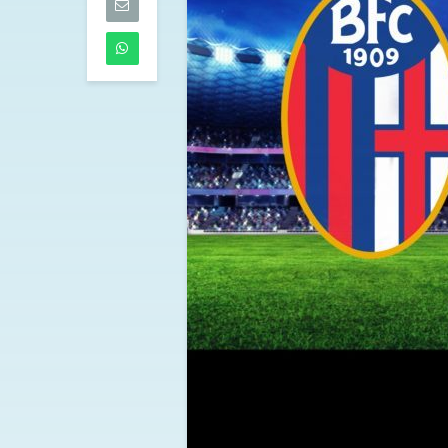
trasferimento
prestito
06/08/2026
Milan: Osorio 
mirino
06/08/2026
Maldini al Cagli
chiuso: c’è l’ok
dell’Atalanta
06/08/2026