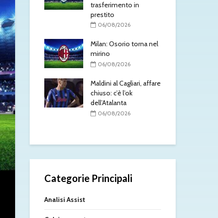
, ma servirà
trasferimento in
med
prestito
0
/2026
06/08/2026
Tut
 aggiornamenti
Milan: Osorio torna nel
di 
dì 6 agosto
mirino
0
/2026
06/08/2026
Ami
esus, il Napoli
Maldini al Cagliari, affare
ver
: contatti con
chiuso: c’è l’ok
ben
dell’Atalanta
Laz
ko 
/2026
06/08/2026
0
Categorie Principali
Analisi Assist