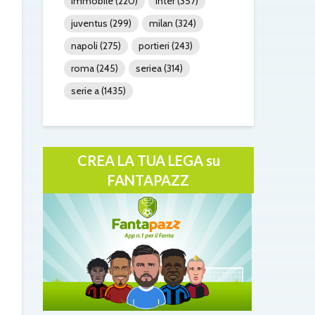
immobile
(220)
inter
(357)
juventus
(299)
milan
(324)
napoli
(275)
portieri
(243)
roma
(245)
seriea
(314)
serie a
(1435)
CREA LA TUA LEGA su
FANTAPAZZ