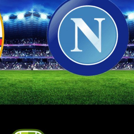
 in
mediche in corso
scudetto
tempo“
06/08/2026
07/08
Tutti gli aggiornamenti
torna nel
di mercoledì 5 agosto
Tutti gli
di giove
05/08/2026
07/08
Amichevoli, segnali
ari, affare
verso il campionato:
Gabriel J
bene Juventus, Napoli e
accelera
Lazio, pari Milan-Inter,
l’Arsenal
ko il Sassuolo
06/08
05/08/2026