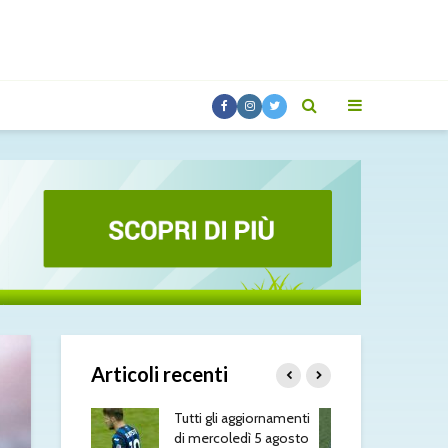
Articoli recenti
 aggiornamenti
Molina alla Roma: è
Rom
ledì 5 agosto
fatta
più