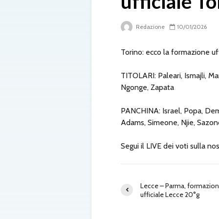
ufficiale T
Redazione
10/01/2026
Torino: ecco la formazione uff
TITOLARI: Paleari, Ismajli, Ma
Ngonge, Zapata
PANCHINA: Israel, Popa, Dembe
Adams, Simeone, Njie, Sazo
Segui il LIVE dei voti sulla no
Lecce – Parma, formazio
ufficiale Lecce 20°g