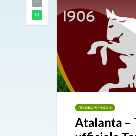
05/08/2026
Napoli: Lukaku
presenta e Gu
un giocatore 
Leverkusen
05/08/2026
Mastantuono 
Fiorentina, aff
il Real Madrid d
libera
05/08/2026
PROBABILI FORMAZIONI
Atalanta – 