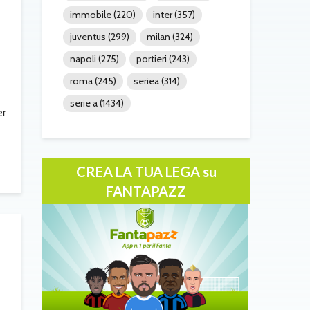
immobile
(220)
inter
(357)
juventus
(299)
milan
(324)
napoli
(275)
portieri
(243)
roma
(245)
seriea
(314)
serie a
(1434)
er
CREA LA TUA LEGA su
FANTAPAZZ