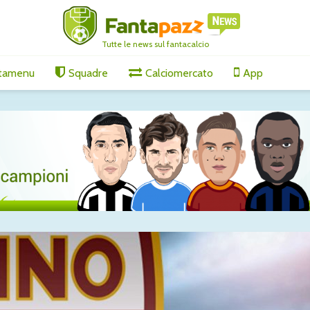
Tutte le news sul fantacalcio
tamenu
Squadre
Calciomercato
App
oma: è
Roma, Molina sempre
Tutti gli
più vicino: accordo con
di merco