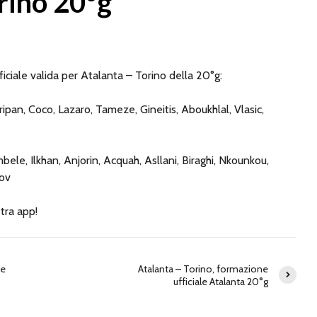
orino 20°g
iciale valida per Atalanta – Torino della 20°g:
ripan, Coco, Lazaro, Tameze, Gineitis, Aboukhlal, Vlasic,
le, Ilkhan, Anjorin, Acquah, Asllani, Biraghi, Nkounkou,
nov
stra app!
ne
Atalanta – Torino, formazione
ufficiale Atalanta 20°g