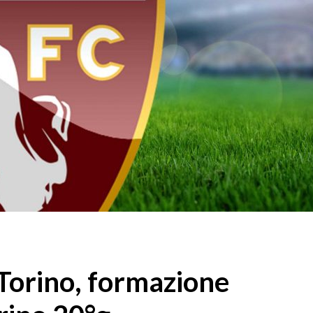
l’Atletico
05/08
05/08/2026
 non si
Amichevo
tierrez è
Monza, colpo
verso il
del
Robinson: arriva in
bene Juv
prestito dal
Lazio, pa
Southampton
ko il Sa
05/08/2026
05/08
alla
are fatto:
De Bruyne al centro del
Touré al
à il via
progetto, Lukaku saluta:
accordo 
intanto il mercato
l’Atalant
accelera
05/08
05/08/2026
Torino, formazione