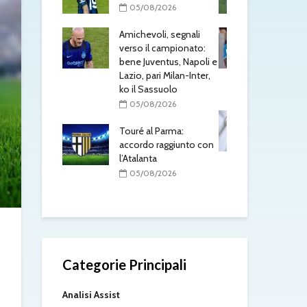
l’At
/2026
05/08/2026
0
li, segnali
Napoli: Lukaku non si
 campionato:
presenta e Gutierrez è
Mon
entus, Napoli e
un giocatore del
Rob
ri Milan-Inter,
Leverkusen
pre
ssuolo
So
05/08/2026
/2026
0
Mastantuono alla
 Parma:
Fiorentina, affare fatto:
De 
raggiunto con
il Real Madrid dà il via
pro
a
libera
int
acc
/2026
05/08/2026
0
Categorie Principali
Analisi Assist