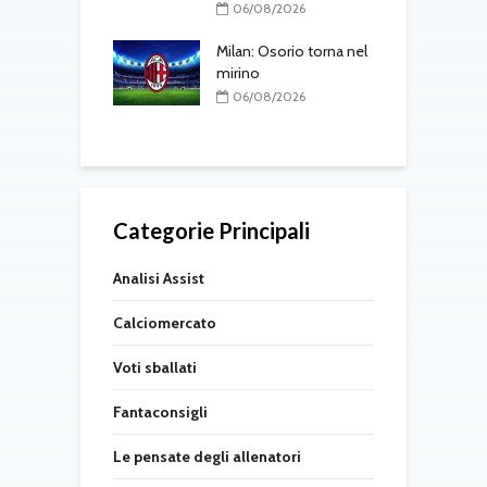
“
06/08/2026
T
08/2026
Milan: Osorio torna nel
d
gli aggiornamenti
mirino
vedì 6 agosto
06/08/2026
08/2026
Categorie Principali
Analisi Assist
Calciomercato
Voti sballati
Fantaconsigli
Le pensate degli allenatori