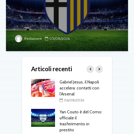
Redazione
05/08/2026
Articoli recenti
-Napoli, nuova
Gabriel Jesus, il Napoli
M
er la porta:
accelera: contatti con
c
tino entra nei
l’Arsenal
d
zzurri
06/08/2026
08/2026
Yan Couto è del Como:
T
 Amorim punta in
ufficiale il
a
L’obiettivo è lo
trasferimento in
m
to, ma servirà
prestito