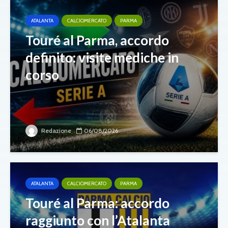
ATALANTA
CALCIOMERCATO
PARMA
Touré al Parma, accordo
definito: visite mediche in
corso
Redazione
06/08/2026
ATALANTA
CALCIOMERCATO
PARMA
Touré al Parma: accordo
raggiunto con l’Atalanta