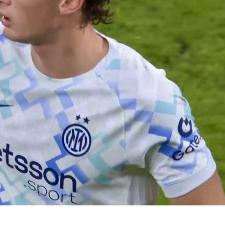
07/08/2026
07/08
Gabriel Jesus, il Napoli
Lazio, Iv
, nuova
accelera: contatti con
mirino: i
rta:
l’Arsenal
Benfica
tra nei
06/08/2026
07/08
Yan Couto è del Como:
Spalletti
ufficiale il
Juventus-
 punta in
trasferimento in
«Dobbia
ivo è lo
prestito
squadra. 
servirà
di più»
06/08/2026
07/08