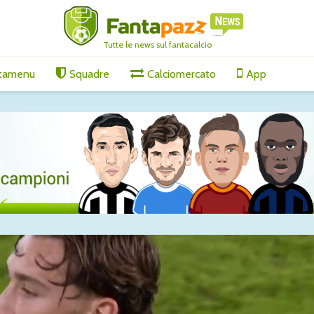
Tutte le news sul fantacalcio
tamenu
Squadre
Calciomercato
App
s, il
Tutti gli aggiornamenti
Tutti gli
nge per
di giovedì 6 agosto
di vener