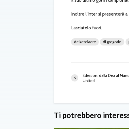
Il suo ultimo gol in campionat
Inoltre l’Inter si presenter
Lasciatelo fuori.
de ketelaere
di gregorio
Ederson: dalla Dea al Man
United
Ti potrebbero interes