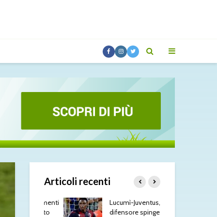
Articoli recenti
 aggiornamenti
Lucumì-Juventus, il
Tut
dì 7 agosto
difensore spinge per
di 