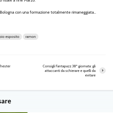
o risale a fine Marzo.
à a Bologna con una formazione totalmente rimaneggiata…
pio esposito
ramon
chester
Consigli Fantapazz 38ª giornata: gli
attaccanti da schierare e quelli da
evitare
sare