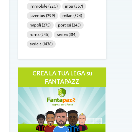
immobile
(220)
inter
(357)
juventus
(299)
milan
(324)
napoli
(275)
portieri
(243)
roma
(245)
seriea
(314)
serie a
(1436)
CREA LA TUA LEGA su
FANTAPAZZ