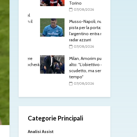
Torino
/2026
0
07/08/2026
anovic nel
Gabr
ntesa con il
Musso-Napoli, nuova
acc
pista per la porta:
l’A
l’argentino entra nei
/2026
0
radar azzurri
 prepara
Yan
07/08/2026
Inter:
uffi
mo essere
Milan, Amorim punta in
tra
Yildiz giocherà
alto: “L’obiettivo è lo
pre
scudetto, ma servirà
0
tempo“
/2026
07/08/2026
Categorie Principali
Analisi Assist