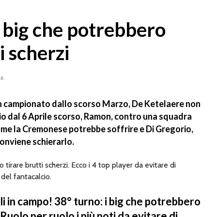
i big che potrebbero
i scherzi
26
in campionato dallo scorso Marzo, De Ketelaere non
io dal 6 Aprile scorso, Ramon, contro una squadra
me la Cremonese potrebbe soffrire e Di Gregorio,
conviene schierarlo.
 tirare brutti scherzi. Ecco i 4 top player da evitare di
del fantacalcio.
i in campo! 38° turno: i big che potrebbero
 Ruolo per ruolo i più noti da evitare di