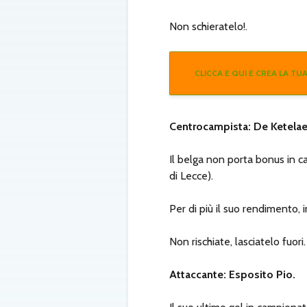
Non schieratelo!.
CLICCA E QUI E CREA LA TUA
Centrocampista: De Ketelae
Il belga non porta bonus in ca
di Lecce).
Per di più il suo rendimento,
Non rischiate, lasciatelo fuori.
Attaccante: Esposito Pio.