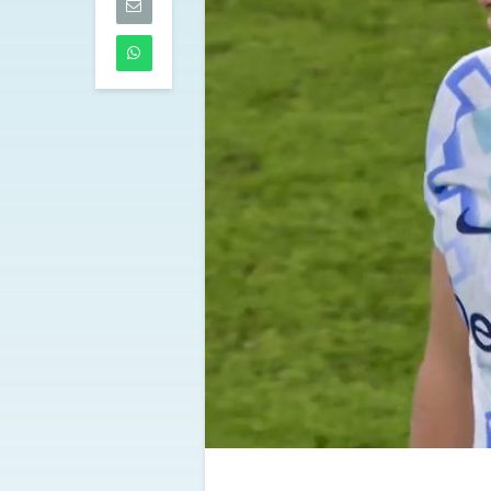
Torino
07/08/2026
Musso-Napoli
pista per la po
l’argentino en
radar azzurri
07/08/2026
Milan, Amorim
alto: “L’obiett
scudetto, ma 
tempo“
07/08/2026