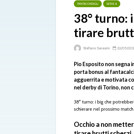
FANTACONSIGLI
SERIE A
38° turno: 
tirare brutt
Stefano Sarasini
22/05/20
Pio Esposito non segna 
porta bonus al fantacalc
agguerrita e motivata co
nel derby di Torino, non 
38° turno: i big che potrebbero
schierare nel prossimo match 
Occhio a non metterl
tirare brutti scherzi.