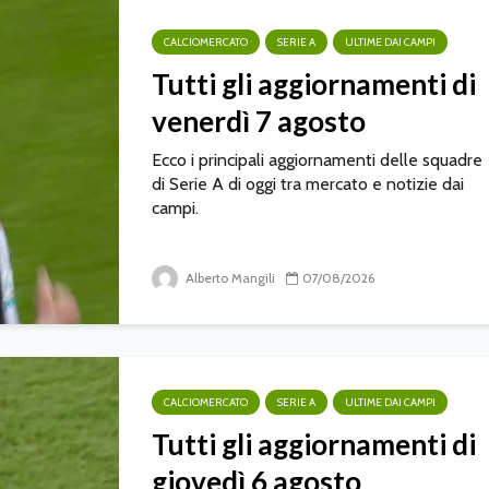
CALCIOMERCATO
SERIE A
ULTIME DAI CAMPI
Tutti gli aggiornamenti di
venerdì 7 agosto
Ecco i principali aggiornamenti delle squadre
di Serie A di oggi tra mercato e notizie dai
campi.
Alberto Mangili
07/08/2026
CALCIOMERCATO
SERIE A
ULTIME DAI CAMPI
Tutti gli aggiornamenti di
giovedì 6 agosto