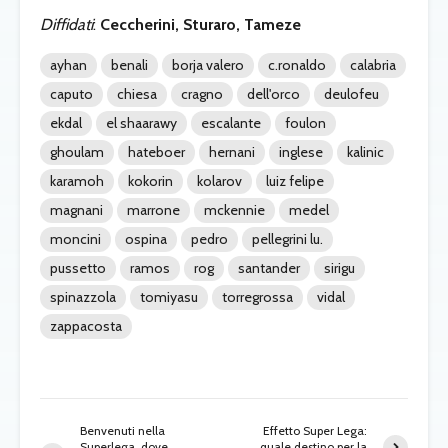
Diffidati
:
Ceccherini, Sturaro, Tameze
ayhan
benali
borja valero
c.ronaldo
calabria
caputo
chiesa
cragno
dell'orco
deulofeu
ekdal
el shaarawy
escalante
foulon
ghoulam
hateboer
hernani
inglese
kalinic
karamoh
kokorin
kolarov
luiz felipe
magnani
marrone
mckennie
medel
moncini
ospina
pedro
pellegrini lu.
pussetto
ramos
rog
santander
sirigu
spinazzola
tomiyasu
torregrossa
vidal
zappacosta
Benvenuti nella
Effetto Super Lega:
Superlega, dove
quale destino per la