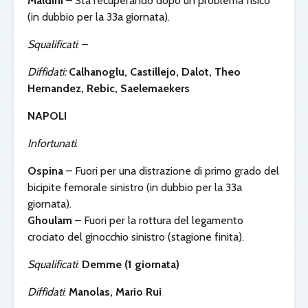
Maldini
– Sta recuperando dopo un problema fisico
(in dubbio per la 33a giornata).
Squalificati
: –
Diffidati:
Calhanoglu, Castillejo, Dalot, Theo
Hernandez, Rebic, Saelemaekers
NAPOLI
Infortunati
:
Ospina
– Fuori per una distrazione di primo grado del
bicipite femorale sinistro (in dubbio per la 33a
giornata).
Ghoulam
– Fuori per la rottura del legamento
crociato del ginocchio sinistro (stagione finita).
Squalificati
:
Demme (1 giornata)
Diffidati
:
Manolas, Mario Rui