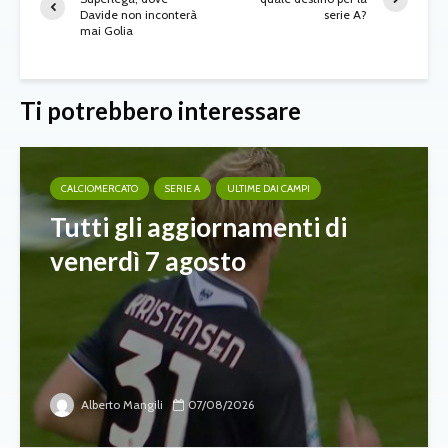
Davide non inconterà
serie A?
mai Golia
Ti potrebbero interessare
CALCIOMERCATO
SERIE A
ULTIME DAI CAMPI
Tutti gli aggiornamenti di
venerdì 7 agosto
Alberto Mangili
07/08/2026