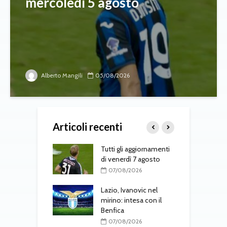
mercoledì 5 agosto
Alberto Mangili
05/08/2026
Articoli recenti
-Fenerbahçe, c’è
Tutti gli aggiornamenti
L
el belga
di venerdì 7 agosto
d
T
08/2026
07/08/2026
one, mercato a
Lazio, Ivanovic nel
ustriache:
mirino: intesa con il
M
tsch e Schmid in
Benfica
p
l
07/08/2026