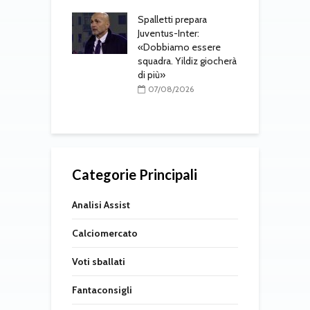
r
08/2026
Spalletti prepara
ri, doppio
Juventus-Inter:
o in arrivo: visite
«Dobbiamo essere
M
e per Maldini e
squadra. Yildiz giocherà
a
Carlos
di più»
s
t
08/2026
07/08/2026
Categorie Principali
Analisi Assist
Calciomercato
Voti sballati
Fantaconsigli