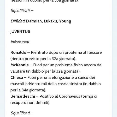
flessori (in dubbio per la 33a giornata).
Squalificati
: –
Diffidati
:
Darmian,
Lukaku, Young
JUVENTUS
Infortunati
:
Ronaldo
– Rientrato dopo un problema al flessore
(rientro previsto per la 32a giornata).
McKennie
– Fuori per un problema fisico ancora da
valutare (in dubbio per la 32a giornata).
Chiesa
– Fuori per una elongazione a carico dei
muscoli ischio-crurali della coscia sinistra (in dubbio
per la 34a giornata).
Bernardeschi
– Positivo al Coronavirus (tempi di
recupero non definiti).
Squalificati
: –