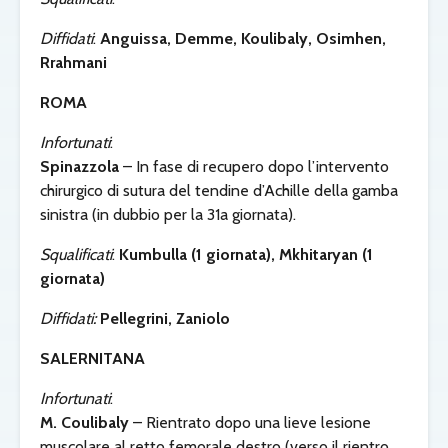
Diffidati
:
Anguissa, Demme, Koulibaly, Osimhen,
Rrahmani
ROMA
Infortunati
:
Spinazzola
– In fase di recupero dopo l’intervento
chirurgico di sutura del tendine d’Achille della gamba
sinistra (in dubbio per la 31a giornata).
Squalificati
:
Kumbulla (1 giornata), Mkhitaryan (1
giornata)
Diffidati:
Pellegrini, Zaniolo
SALERNITANA
Infortunati
:
M. Coulibaly
– Rientrato dopo una lieve lesione
muscolare al retto femorale destro (verso il rientro