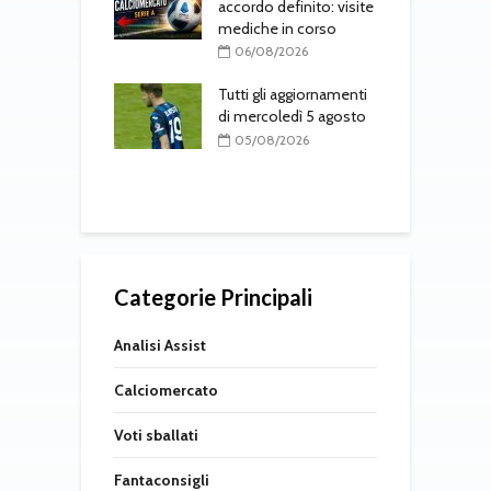
e il
accordo definito: visite
rimento in
mediche in corso
T
to
a
06/08/2026
l
08/2026
Tutti gli aggiornamenti
 Osorio torna nel
di mercoledì 5 agosto
M
05/08/2026
f
08/2026
Categorie Principali
Analisi Assist
Calciomercato
Voti sballati
Fantaconsigli