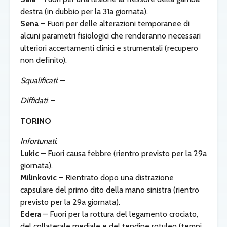
destra (in dubbio per la 31a giornata).
Sena
– Fuori per delle alterazioni temporanee di
alcuni parametri fisiologici che renderanno necessari
ulteriori accertamenti clinici e strumentali (recupero
non definito).
Squalificati
: –
Diffidati
: –
TORINO
Infortunati
:
Lukic
– Fuori causa febbre (rientro previsto per la 29a
giornata).
Milinkovic
– Rientrato dopo
una distrazione
capsulare del primo dito della mano sinistra (rientro
previsto per la 29a giornata).
Edera
– Fuori per la rottura del legamento crociato,
del collaterale mediale e del tendine rotuleo (tempi