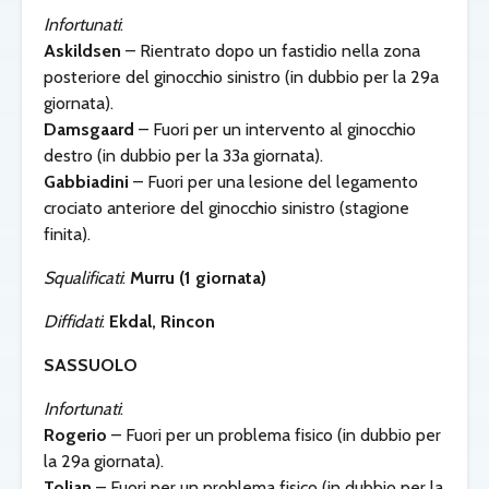
Infortunati
:
Askildsen
– Rientrato dopo un fastidio nella zona
posteriore del ginocchio sinistro (in dubbio per la 29a
giornata).
Damsgaard
– Fuori per un intervento al ginocchio
destro (in dubbio per la 33a giornata).
Gabbiadini
– Fuori per una lesione del legamento
crociato anteriore del ginocchio sinistro (stagione
finita).
Squalificati
:
Murru (1 giornata)
Diffidati
:
Ekdal, Rincon
SASSUOLO
Infortunati
:
Rogerio
– Fuori per un problema fisico (in dubbio per
la 29a giornata).
Toljan
– Fuori per un problema fisico (in dubbio per la