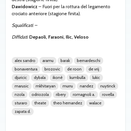
Dawidowicz
– Fuori per la rottura del legamento
crociato anteriore (stagione finita).
Squalificati
: –
Diffidati
:
Depaoli, Faraoni, Ilic, Veloso
alex sandro
aramu
barak
bernardeschi
bonaventura
brozovic
de roon
de vrij
djuricic
dybala
ikonè
kumbulla
lukic
marusic
mkhitaryan
murru
nandez
nuytinck
nzola
odriozola
ribery
romagnoli a.
rovella
sturaro
theate
theo hernandez
walace
zapata d.