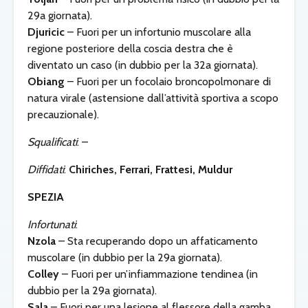
29a giornata).
Djuricic
– Fuori per un infortunio muscolare alla
regione posteriore della coscia destra che è
diventato un caso (in dubbio per la 32a giornata).
Obiang
– Fuori per un focolaio broncopolmonare di
natura virale (astensione dall’attività sportiva a scopo
precauzionale).
Squalificati
: –
Diffidati
:
Chiriches, Ferrari, Frattesi, Muldur
SPEZIA
Infortunati
:
Nzola
– Sta recuperando dopo un affaticamento
muscolare (in dubbio per la 29a giornata).
Colley
– Fuori per un’infiammazione tendinea (in
dubbio per la 29a giornata).
Sala
– Fuori per una lesione al flessore della gamba