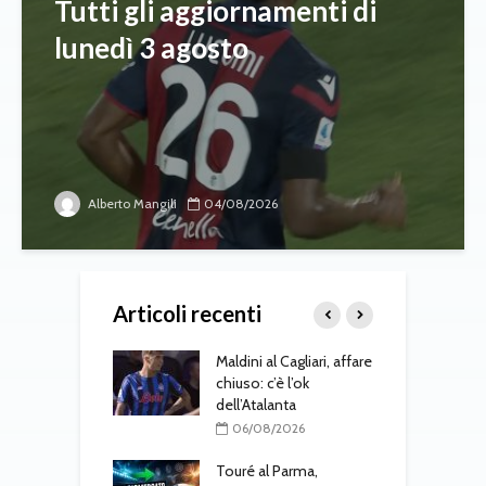
Tutti gli aggiornamenti di
lunedì 3 agosto
Alberto Mangili
04/08/2026
Articoli recenti
 Jesus, il Napoli
Maldini al Cagliari, affare
A
ra: contatti con
chiuso: c’è l’ok
v
al
dell’Atalanta
b
L
08/2026
06/08/2026
k
uto è del Como:
Touré al Parma,