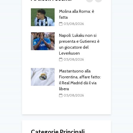
gli aggiornamenti
Molina alla Roma: è
R
coledì 5 agosto
fatta
p
l
08/2026
05/08/2026
voli, segnali
Napoli: Lukaku non si
il campionato:
presenta e Gutierrez è
M
uventus, Napoli e
un giocatore del
R
pari Milan-Inter,
Leverkusen
p
Sassuolo
S
05/08/2026
08/2026
Mastantuono alla
al Parma:
Fiorentina, affare fatto:
D
o raggiunto con
il Real Madrid dà il via
p
nta
libera
i
a
08/2026
05/08/2026
Categorie Principali