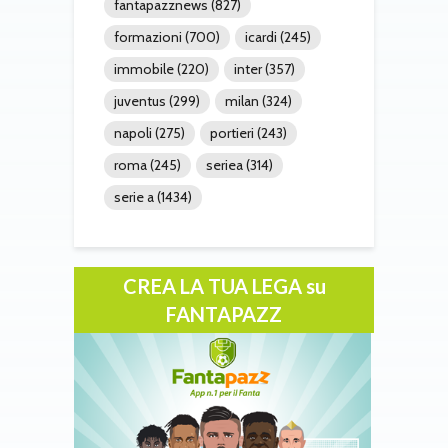
fantapazznews
(827)
formazioni
(700)
icardi
(245)
immobile
(220)
inter
(357)
juventus
(299)
milan
(324)
napoli
(275)
portieri
(243)
roma
(245)
seriea
(314)
serie a
(1434)
CREA LA TUA LEGA su
FANTAPAZZ