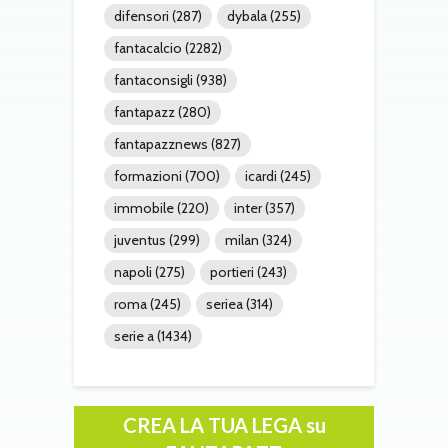
difensori
(287)
dybala
(255)
fantacalcio
(2282)
fantaconsigli
(938)
fantapazz
(280)
fantapazznews
(827)
formazioni
(700)
icardi
(245)
immobile
(220)
inter
(357)
juventus
(299)
milan
(324)
napoli
(275)
portieri
(243)
roma
(245)
seriea
(314)
serie a
(1434)
CREA LA TUA LEGA su