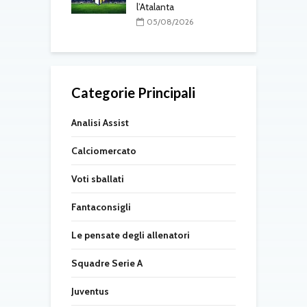
l’Atalanta
l
05/08/2026
Categorie Principali
Analisi Assist
Calciomercato
Voti sballati
Fantaconsigli
Le pensate degli allenatori
Squadre Serie A
Juventus