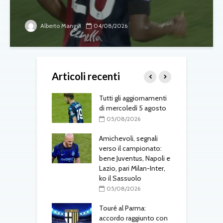
Alberto Mangili
04/08/2026
Articoli recenti
 Osorio torna nel
Tutti gli aggiornamenti
M
di mercoledì 5 agosto
f
08/2026
05/08/2026
 al Cagliari, affare
Amichevoli, segnali
N
 c’è l’ok
verso il campionato:
p
alanta
bene Juventus, Napoli e
u
Lazio, pari Milan-Inter,
L
08/2026
ko il Sassuolo
al Parma,
05/08/2026
o definito: visite
M
e in corso
Touré al Parma:
F
accordo raggiunto con
i
08/2026