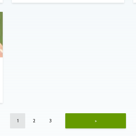
1
2
3
>