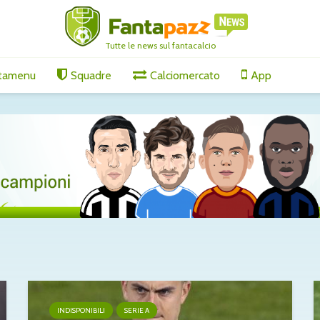
Tutte le news sul fantacalcio
tamenu
Squadre
Calciomercato
App
INDISPONIBILI
SERIE A