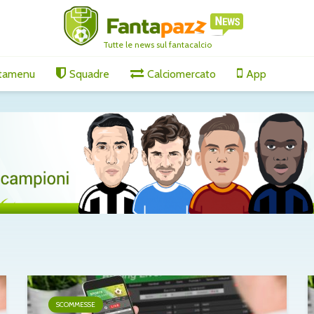
Tutte le news sul fantacalcio
tamenu
Squadre
Calciomercato
App
SCOMMESSE