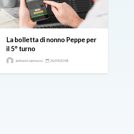
La bolletta di nonno Peppe per
il 5° turno
antonio iannucci
21/09/2018