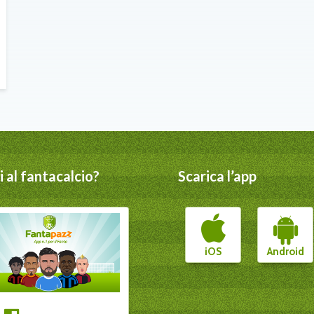
 al fantacalcio?
Scarica l’app
iOS
Android