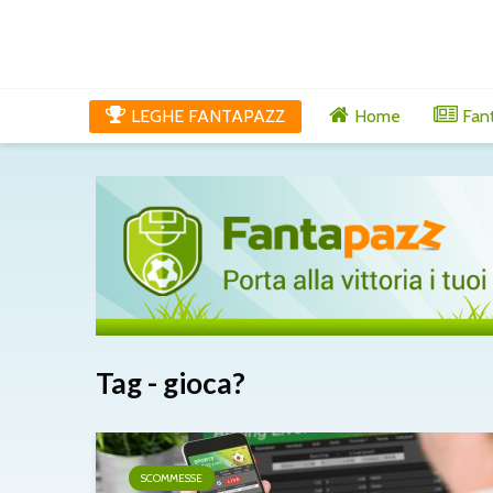
LEGHE FANTAPAZZ
Home
Fan
Tag - gioca?
SCOMMESSE