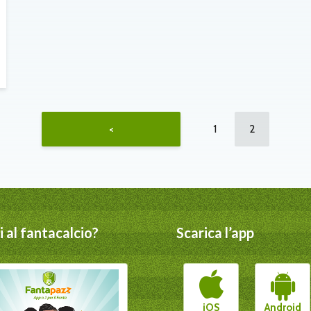
1
2
<
 al fantacalcio?
Scarica l’app
iOS
Android