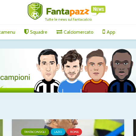
Tutte le news sul fantacalcio
tamenu
Squadre
Calciomercato
App
FANTACONSIGLI
LAZIO
ROMA