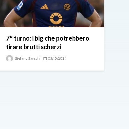
7° turno: i big che potrebbero
tirare brutti scherzi
Stefano Sarasini
03/10/2024