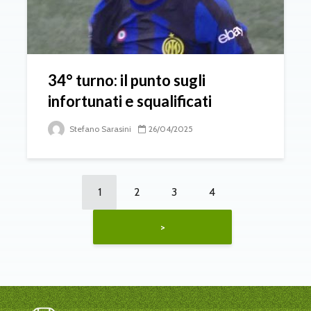
34° turno: il punto sugli
infortunati e squalificati
Stefano Sarasini
26/04/2025
1
2
3
4
>